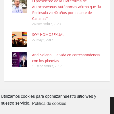
El presidente de la Plataforma de
PERRO MACHO RAZA SHIBA CON MICROCHIP PERDIDO HOY
Autocaravanas Autónomas afirma que “la
06/07/2025 ZONA MESA Y LOPEZ. ES MUY ASUSTADIZO
Península va 40 años por delante de
Leales.org » Gran Canaria
|
6.7.2025
Canarias”
26 noviembre, 2023
SOY HOMOSEXUAL
27 mayo, 2017
Ariel Solano : La vida en correspondencia
Ninfa perdida
con los planetas
El día 5 se los perdió una ninfa papillera, asustada tiene miedo a la
13 septiembre, 2017
calle, se perdió por la zon...
Leales.org » Gran Canaria
|
6.7.2025
Utilizamos cookies para optimizar nuestro sitio web y
nuestro servicio.
Política de cookies