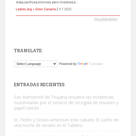
oreja,cariñosa,mimosa pero miedosa,e...
Leales.org » Gran Canaria
|
9.7.2025
TRANSLATE:
ADOPCIÓN URGENTE GATA TEROR GRAN CANARIA
Powered by
Translate
El ayuntamiento se va a llevar a Los Gatos callejeros de la zona los
próximos días, ella incluida...
Leales.org » Gran Canaria
|
9.7.2025
ENTRADAS RECIENTES
San Bartolomé de Tirajana resuelve las incidencias
ocasionadas por el servicio de recogida de envases y
papel-cartón
St. Pedro y Siroko amenizan este sábado El sueño de
una noche de verano en El Tablero
Gato manso encontrado
Este gato macho ha aparecido en la calle hace menos de un mes,