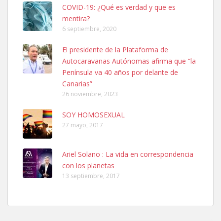
COVID-19: ¿Qué es verdad y que es
mentira?
6 septiembre, 2020
SHIBA PERDIDO AVDA JOSE MESA Y LOPEZ
El presidente de la Plataforma de
PERRO MACHO RAZA SHIBA CON MICROCHIP PERDIDO HOY
Autocaravanas Autónomas afirma que “la
06/07/2025 ZONA MESA Y LOPEZ. ES MUY ASUSTADIZO
Península va 40 años por delante de
Leales.org » Gran Canaria
|
6.7.2025
Canarias”
26 noviembre, 2023
SOY HOMOSEXUAL
27 mayo, 2017
Ariel Solano : La vida en correspondencia
Ninfa perdida
con los planetas
El día 5 se los perdió una ninfa papillera, asustada tiene miedo a la
13 septiembre, 2017
calle, se perdió por la zon...
Leales.org » Gran Canaria
|
6.7.2025