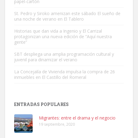
papel-cartón
St. Pedro y Siroko amenizan este sábado El sueño de
una noche de verano en El Tablero
Gato manso encontrado
Este gato macho ha aparecido en la calle hace menos de un mes,
Historias que dan vida a Ingenio y El Carrizal
protagonizan una nueva edición de “Aquí nuestra
es muy manso y extremadamente cari...
gente”
Leales.org » Gran Canaria
|
9.7.2025
SBT despliega una amplia programación cultural y
juvenil para dinamizar el verano
La Concejalía de Vivienda impulsa la compra de 26
inmuebles en El Castillo del Romeral
Adopción urgente
Busco adopción responsable para mi perra. Pastor alemán,
ENTRADAS POPULARES
hembra, 4 años. Por motivos personales ...
Leales.org » Gran Canaria
|
6.7.2025
Migrantes: entre el drama y el negocio
19 septiembre, 2020