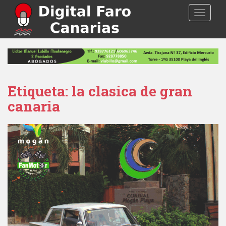
S
TOGGLE
k
i
p
t
o
m
a
Etiqueta: la clasica de gran
i
canaria
n
c
o
n
t
e
n
t