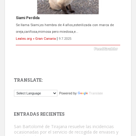
Siami Perdida
Se llama Siami,es hembra de 4 años,esterilizada con marca de
oreja,cariñosa,mimosa pero miedosa,e...
Leales.org » Gran Canaria
|
9.7.2025
TRANSLATE:
ADOPCIÓN URGENTE GATA TEROR GRAN CANARIA
Powered by
Translate
El ayuntamiento se va a llevar a Los Gatos callejeros de la zona los
próximos días, ella incluida...
Leales.org » Gran Canaria
|
9.7.2025
ENTRADAS RECIENTES
San Bartolomé de Tirajana resuelve las incidencias
ocasionadas por el servicio de recogida de envases y