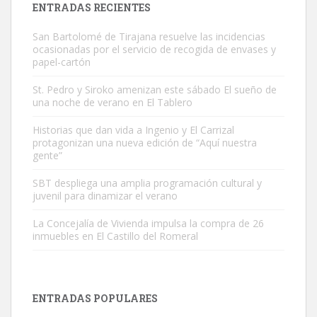
ENTRADAS RECIENTES
San Bartolomé de Tirajana resuelve las incidencias
ocasionadas por el servicio de recogida de envases y
papel-cartón
St. Pedro y Siroko amenizan este sábado El sueño de
una noche de verano en El Tablero
Gato manso encontrado
Este gato macho ha aparecido en la calle hace menos de un mes,
Historias que dan vida a Ingenio y El Carrizal
protagonizan una nueva edición de “Aquí nuestra
es muy manso y extremadamente cari...
gente”
Leales.org » Gran Canaria
|
9.7.2025
SBT despliega una amplia programación cultural y
juvenil para dinamizar el verano
La Concejalía de Vivienda impulsa la compra de 26
inmuebles en El Castillo del Romeral
Adopción urgente
Busco adopción responsable para mi perra. Pastor alemán,
ENTRADAS POPULARES
hembra, 4 años. Por motivos personales ...