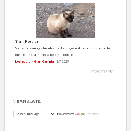
Siami Perdida
Se llama Siami,es hembra de 4 años,esterilizada con marca de
oreja,cariñosa,mimosa pero miedosa,e...
Leales.org » Gran Canaria
|
9.7.2025
TRANSLATE:
ADOPCIÓN URGENTE GATA TEROR GRAN CANARIA
Powered by
Translate
El ayuntamiento se va a llevar a Los Gatos callejeros de la zona los
próximos días, ella incluida...
Leales.org » Gran Canaria
|
9.7.2025