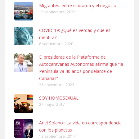
Leales.org » Gran Canaria
|
6.7.2025
Migrantes: entre el drama y el negocio
19 septiembre, 2020
COVID-19: ¿Qué es verdad y que es
mentira?
6 septiembre, 2020
SHIBA PERDIDO AVDA JOSE MESA Y LOPEZ
El presidente de la Plataforma de
PERRO MACHO RAZA SHIBA CON MICROCHIP PERDIDO HOY
Autocaravanas Autónomas afirma que “la
06/07/2025 ZONA MESA Y LOPEZ. ES MUY ASUSTADIZO
Península va 40 años por delante de
Leales.org » Gran Canaria
|
6.7.2025
Canarias”
26 noviembre, 2023
SOY HOMOSEXUAL
27 mayo, 2017
Ariel Solano : La vida en correspondencia
Ninfa perdida
con los planetas
El día 5 se los perdió una ninfa papillera, asustada tiene miedo a la
13 septiembre, 2017
calle, se perdió por la zon...