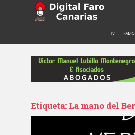
S
k
i
p
t
TV
RADIO
o
m
a
i
n
c
o
n
t
e
Etiqueta: La mano del Be
n
t