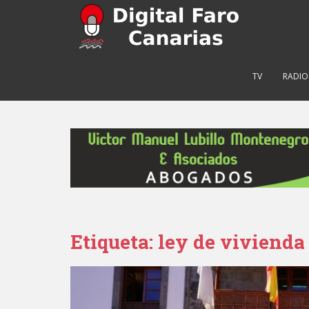
S
k
i
p
t
TV
RADIO
o
m
a
i
n
c
o
n
t
e
Etiqueta: ley de vivienda
n
t