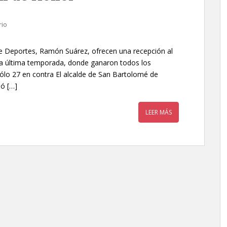
rio
 de Deportes, Ramón Suárez, ofrecen una recepción al
la última temporada, donde ganaron todos los
sólo 27 en contra ​El alcalde de San Bartolomé de
ió […]
LEER MÁS