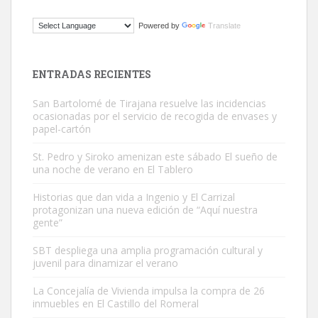
Gato manso encontrado
Powered by
Translate
Este gato macho ha aparecido en la calle hace menos de un mes,
es muy manso y extremadamente cari...
Leales.org » Gran Canaria
|
9.7.2025
ENTRADAS RECIENTES
San Bartolomé de Tirajana resuelve las incidencias
ocasionadas por el servicio de recogida de envases y
papel-cartón
St. Pedro y Siroko amenizan este sábado El sueño de
una noche de verano en El Tablero
Adopción urgente
Busco adopción responsable para mi perra. Pastor alemán,
Historias que dan vida a Ingenio y El Carrizal
protagonizan una nueva edición de “Aquí nuestra
hembra, 4 años. Por motivos personales ...
gente”
Leales.org » Gran Canaria
|
6.7.2025
SBT despliega una amplia programación cultural y
juvenil para dinamizar el verano
La Concejalía de Vivienda impulsa la compra de 26
inmuebles en El Castillo del Romeral