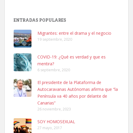
SHIBA PERDIDO AVDA JOSE MESA Y LOPEZ
PERRO MACHO RAZA SHIBA CON MICROCHIP PERDIDO HOY
ENTRADAS POPULARES
06/07/2025 ZONA MESA Y LOPEZ. ES MUY ASUSTADIZO
Leales.org » Gran Canaria
|
6.7.2025
Migrantes: entre el drama y el negocio
19 septiembre, 2020
COVID-19: ¿Qué es verdad y que es
mentira?
6 septiembre, 2020
Ninfa perdida
El presidente de la Plataforma de
El día 5 se los perdió una ninfa papillera, asustada tiene miedo a la
Autocaravanas Autónomas afirma que “la
calle, se perdió por la zon...
Península va 40 años por delante de
Leales.org » Gran Canaria
|
6.7.2025
Canarias”
26 noviembre, 2023
SOY HOMOSEXUAL
27 mayo, 2017