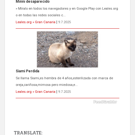
Siami Perdida
Se llama Siami,es hembra de 4 años,esterilizada con marca de
oreja,cariñosa,mimosa pero miedosa,e...
Leales.org » Gran Canaria
|
9.7.2025
ADOPCIÓN URGENTE GATA TEROR GRAN CANARIA
El ayuntamiento se va a llevar a Los Gatos callejeros de la zona los
próximos días, ella incluida...
Leales.org » Gran Canaria
|
9.7.2025
TRANSLATE: