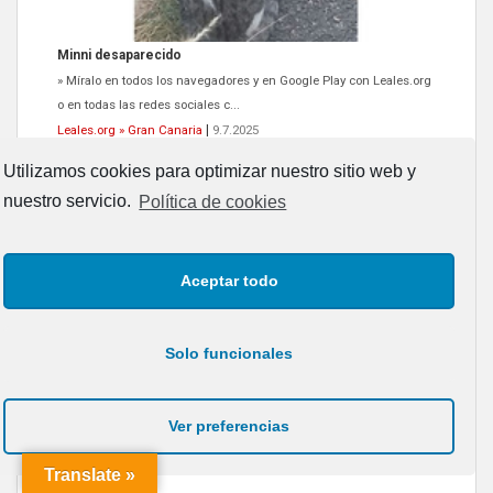
Siami Perdida
Utilizamos cookies para optimizar nuestro sitio web y
Se llama Siami,es hembra de 4 años,esterilizada con marca de
nuestro servicio.
Política de cookies
oreja,cariñosa,mimosa pero miedosa,e...
Leales.org » Gran Canaria
|
9.7.2025
Aceptar todo
Solo funcionales
ADOPCIÓN URGENTE GATA TEROR GRAN CANARIA
Ver preferencias
El ayuntamiento se va a llevar a Los Gatos callejeros de la zona los
próximos días, ella incluida...
Translate »
Leales.org » Gran Canaria
|
9.7.2025