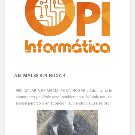
ANIMALES SIN HOGAR
RED CANARIA DE ANIMALES SIN HOGAR » Adopta, no le
abandones y cuídale responsablemente. Difunde aquí un
animal perdido o en adopción, subiéndolo a Leales.org
Minni desaparecido
» Míralo en todos los navegadores y en Google Play con Leales.org
o en todas las redes sociales c...
Leales.org » Gran Canaria
|
9.7.2025