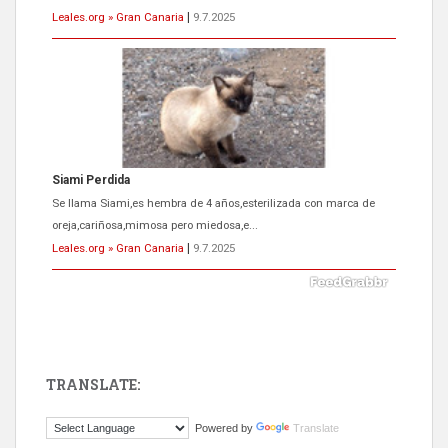
Leales.org » Gran Canaria
|
9.7.2025
ADOPCIÓN URGENTE GATA TEROR GRAN CANARIA
El ayuntamiento se va a llevar a Los Gatos callejeros de la zona los
próximos días, ella incluida...
Leales.org » Gran Canaria
|
9.7.2025
TRANSLATE:
Gato manso encontrado
Powered by
Translate
Este gato macho ha aparecido en la calle hace menos de un mes,