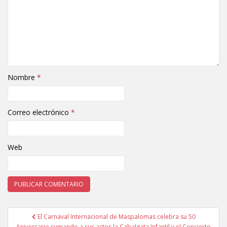
Nombre
*
Correo electrónico
*
Web
El Carnaval Internacional de Maspalomas celebra su 50
Navegación de entradas
Aniversario sumando a sus actos la Cabalgata Infantil y el Concierto