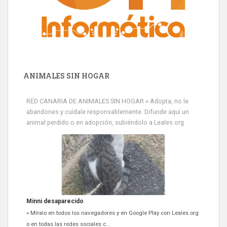
ANIMALES SIN HOGAR
RED CANARIA DE ANIMALES SIN HOGAR » Adopta, no le
abandones y cuídale responsablemente. Difunde aquí un
animal perdido o en adopción, subiéndolo a Leales.org
Siami Perdida
Se llama Siami,es hembra de 4 años,esterilizada con marca de
oreja,cariñosa,mimosa pero miedosa,e...