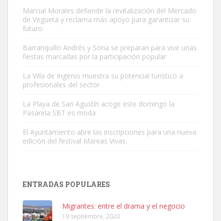
Marcial Morales defiende la revitalización del Mercado
de Vegueta y reclama más apoyo para garantizar su
futuro.
Barranquillo Andrés y Soria se preparan para vivir unas
fiestas marcadas por la participación popular
Gato manso encontrado
Este gato macho ha aparecido en la calle hace menos de un mes,
La Villa de Ingenio muestra su potencial turístico a
profesionales del sector
es muy manso y extremadamente cari...
Leales.org » Gran Canaria
|
9.7.2025
La Playa de San Agustín acoge este domingo la
Pasarela SBT es moda
El Ayuntamiento abre las inscripciones para una nueva
edición del festival Mareas Vivas.
Adopción urgente
ENTRADAS POPULARES
Busco adopción responsable para mi perra. Pastor alemán,
hembra, 4 años. Por motivos personales ...
Migrantes: entre el drama y el negocio
Leales.org » Gran Canaria
|
6.7.2025
19 septiembre, 2020