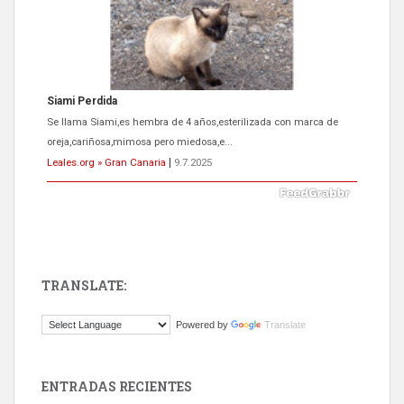
Siami Perdida
Se llama Siami,es hembra de 4 años,esterilizada con marca de
oreja,cariñosa,mimosa pero miedosa,e...
Leales.org » Gran Canaria
|
9.7.2025
TRANSLATE:
ADOPCIÓN URGENTE GATA TEROR GRAN CANARIA
Powered by
Translate
El ayuntamiento se va a llevar a Los Gatos callejeros de la zona los
próximos días, ella incluida...
Leales.org » Gran Canaria
|
9.7.2025
ENTRADAS RECIENTES