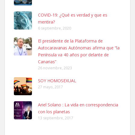
COVID-19: ¿Qué es verdad y que es
mentira?
6 septiembre, 2020
El presidente de la Plataforma de
SHIBA PERDIDO AVDA JOSE MESA Y LOPEZ
Autocaravanas Autónomas afirma que “la
PERRO MACHO RAZA SHIBA CON MICROCHIP PERDIDO HOY
Península va 40 años por delante de
06/07/2025 ZONA MESA Y LOPEZ. ES MUY ASUSTADIZO
Canarias”
Leales.org » Gran Canaria
|
6.7.2025
26 noviembre, 2023
SOY HOMOSEXUAL
27 mayo, 2017
Ariel Solano : La vida en correspondencia
con los planetas
Ninfa perdida
13 septiembre, 2017
El día 5 se los perdió una ninfa papillera, asustada tiene miedo a la
calle, se perdió por la zon...
Leales.org » Gran Canaria
|
6.7.2025