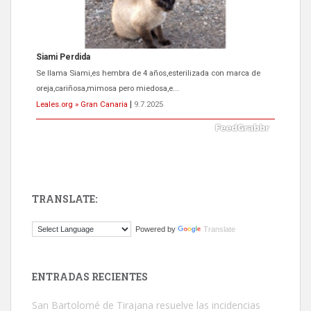
Siami Perdida
Se llama Siami,es hembra de 4 años,esterilizada con marca de
oreja,cariñosa,mimosa pero miedosa,e...
Leales.org » Gran Canaria
|
9.7.2025
TRANSLATE:
ADOPCIÓN URGENTE GATA TEROR GRAN CANARIA
Powered by
Translate
El ayuntamiento se va a llevar a Los Gatos callejeros de la zona los
próximos días, ella incluida...
Leales.org » Gran Canaria
|
9.7.2025
ENTRADAS RECIENTES
San Bartolomé de Tirajana resuelve las incidencias