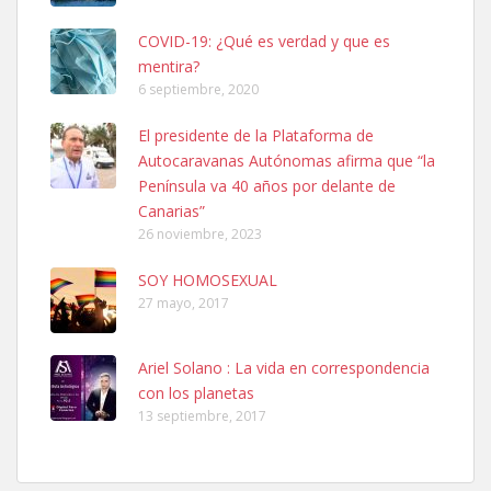
COVID-19: ¿Qué es verdad y que es
mentira?
6 septiembre, 2020
SHIBA PERDIDO AVDA JOSE MESA Y LOPEZ
El presidente de la Plataforma de
PERRO MACHO RAZA SHIBA CON MICROCHIP PERDIDO HOY
Autocaravanas Autónomas afirma que “la
06/07/2025 ZONA MESA Y LOPEZ. ES MUY ASUSTADIZO
Península va 40 años por delante de
Leales.org » Gran Canaria
|
6.7.2025
Canarias”
26 noviembre, 2023
SOY HOMOSEXUAL
27 mayo, 2017
Ariel Solano : La vida en correspondencia
Ninfa perdida
con los planetas
El día 5 se los perdió una ninfa papillera, asustada tiene miedo a la
13 septiembre, 2017
calle, se perdió por la zon...
Leales.org » Gran Canaria
|
6.7.2025