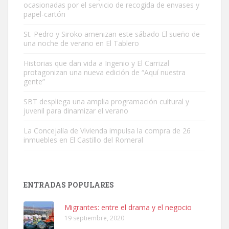
ocasionadas por el servicio de recogida de envases y
papel-cartón
St. Pedro y Siroko amenizan este sábado El sueño de
una noche de verano en El Tablero
Gato manso encontrado
Este gato macho ha aparecido en la calle hace menos de un mes,
Historias que dan vida a Ingenio y El Carrizal
protagonizan una nueva edición de “Aquí nuestra
es muy manso y extremadamente cari...
gente”
Leales.org » Gran Canaria
|
9.7.2025
SBT despliega una amplia programación cultural y
juvenil para dinamizar el verano
La Concejalía de Vivienda impulsa la compra de 26
inmuebles en El Castillo del Romeral
Adopción urgente
Busco adopción responsable para mi perra. Pastor alemán,
ENTRADAS POPULARES
hembra, 4 años. Por motivos personales ...
Leales.org » Gran Canaria
|
6.7.2025
Migrantes: entre el drama y el negocio
19 septiembre, 2020