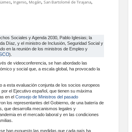
,
,
,
,
üimes
Ingenio
Mogán
San Bartolomé de Tirajana
chos Sociales y Agenda 2030, Pablo Iglesias; la
a Díaz, y el ministro de Inclusión, Seguridad Social y
ado en la reunión de los ministros de Empleo y
SCO
).
avés de videoconferencia, se han abordado las
ómico y social que, a escala global, ha provocado la
o a esta evaluación conjunta de los socios europeos
s por el Ejecutivo español, que tienen su máxima
as en el
Consejo de Ministros del pasado
ron los representantes del Gobierno, de una batería de
aís, que desarrolla mecanismos legales y
pandemia en el mercado laboral y en las condiciones
milias.
 se han expuesto las medidas que cada país ha