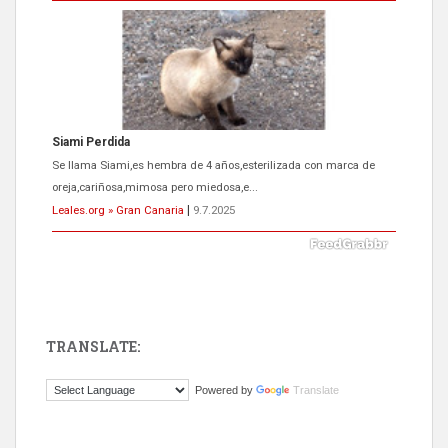
Siami Perdida
Se llama Siami,es hembra de 4 años,esterilizada con marca de
oreja,cariñosa,mimosa pero miedosa,e...
Leales.org » Gran Canaria
|
9.7.2025
TRANSLATE:
ADOPCIÓN URGENTE GATA TEROR GRAN CANARIA
Powered by
Translate
El ayuntamiento se va a llevar a Los Gatos callejeros de la zona los
próximos días, ella incluida...
Leales.org » Gran Canaria
|
9.7.2025