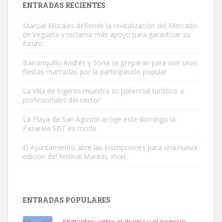
ENTRADAS RECIENTES
Marcial Morales defiende la revitalización del Mercado
de Vegueta y reclama más apoyo para garantizar su
futuro.
Barranquillo Andrés y Soria se preparan para vivir unas
fiestas marcadas por la participación popular
Gato manso encontrado
Este gato macho ha aparecido en la calle hace menos de un mes,
La Villa de Ingenio muestra su potencial turístico a
profesionales del sector
es muy manso y extremadamente cari...
Leales.org » Gran Canaria
|
9.7.2025
La Playa de San Agustín acoge este domingo la
Pasarela SBT es moda
El Ayuntamiento abre las inscripciones para una nueva
edición del festival Mareas Vivas.
Adopción urgente
ENTRADAS POPULARES
Busco adopción responsable para mi perra. Pastor alemán,
hembra, 4 años. Por motivos personales ...
Migrantes: entre el drama y el negocio