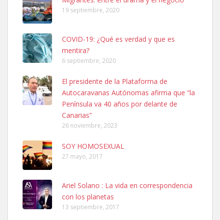
Leales.org » Gran Canaria
|
6.7.2025
19 septiembre, 2020
COVID-19: ¿Qué es verdad y que es
mentira?
6 septiembre, 2020
El presidente de la Plataforma de
SHIBA PERDIDO AVDA JOSE MESA Y LOPEZ
Autocaravanas Autónomas afirma que “la
PERRO MACHO RAZA SHIBA CON MICROCHIP PERDIDO HOY
Península va 40 años por delante de
06/07/2025 ZONA MESA Y LOPEZ. ES MUY ASUSTADIZO
Canarias”
Leales.org » Gran Canaria
|
6.7.2025
26 noviembre, 2023
SOY HOMOSEXUAL
27 mayo, 2017
Ariel Solano : La vida en correspondencia
con los planetas
Ninfa perdida
13 septiembre, 2017
El día 5 se los perdió una ninfa papillera, asustada tiene miedo a la
calle, se perdió por la zon...