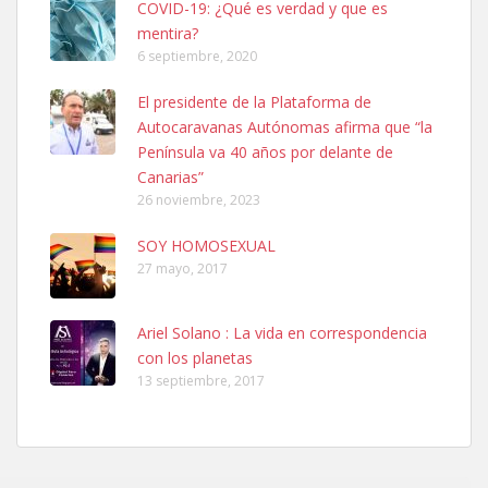
COVID-19: ¿Qué es verdad y que es
mentira?
6 septiembre, 2020
SHIBA PERDIDO AVDA JOSE MESA Y LOPEZ
El presidente de la Plataforma de
PERRO MACHO RAZA SHIBA CON MICROCHIP PERDIDO HOY
Autocaravanas Autónomas afirma que “la
06/07/2025 ZONA MESA Y LOPEZ. ES MUY ASUSTADIZO
Península va 40 años por delante de
Leales.org » Gran Canaria
|
6.7.2025
Canarias”
26 noviembre, 2023
SOY HOMOSEXUAL
27 mayo, 2017
Ariel Solano : La vida en correspondencia
Ninfa perdida
con los planetas
El día 5 se los perdió una ninfa papillera, asustada tiene miedo a la
13 septiembre, 2017
calle, se perdió por la zon...
Leales.org » Gran Canaria
|
6.7.2025