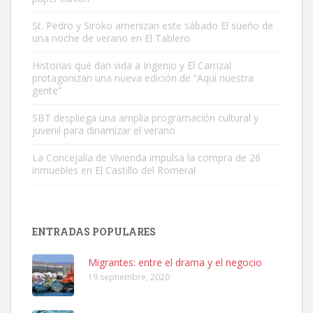
St. Pedro y Siroko amenizan este sábado El sueño de
una noche de verano en El Tablero
Gato manso encontrado
Este gato macho ha aparecido en la calle hace menos de un mes,
Historias que dan vida a Ingenio y El Carrizal
protagonizan una nueva edición de “Aquí nuestra
es muy manso y extremadamente cari...
gente”
Leales.org » Gran Canaria
|
9.7.2025
SBT despliega una amplia programación cultural y
juvenil para dinamizar el verano
La Concejalía de Vivienda impulsa la compra de 26
inmuebles en El Castillo del Romeral
Adopción urgente
Busco adopción responsable para mi perra. Pastor alemán,
ENTRADAS POPULARES
hembra, 4 años. Por motivos personales ...
Leales.org » Gran Canaria
|
6.7.2025
Migrantes: entre el drama y el negocio
19 septiembre, 2020