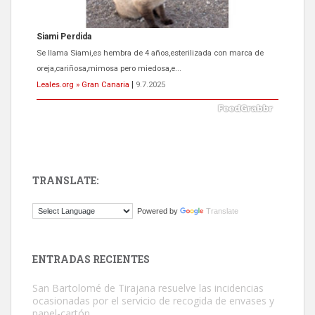
Siami Perdida
Se llama Siami,es hembra de 4 años,esterilizada con marca de
oreja,cariñosa,mimosa pero miedosa,e...
Leales.org » Gran Canaria
|
9.7.2025
TRANSLATE:
ADOPCIÓN URGENTE GATA TEROR GRAN CANARIA
Powered by
Translate
El ayuntamiento se va a llevar a Los Gatos callejeros de la zona los
próximos días, ella incluida...
Leales.org » Gran Canaria
|
9.7.2025
ENTRADAS RECIENTES
San Bartolomé de Tirajana resuelve las incidencias
ocasionadas por el servicio de recogida de envases y
papel-cartón