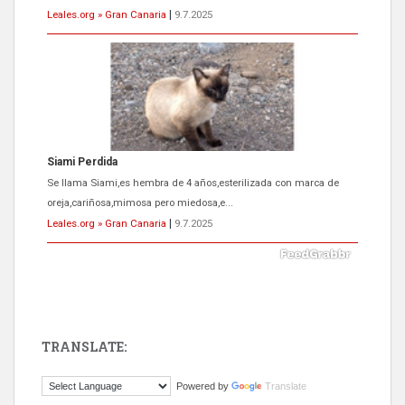
Leales.org » Gran Canaria
|
9.7.2025
ADOPCIÓN URGENTE GATA TEROR GRAN CANARIA
El ayuntamiento se va a llevar a Los Gatos callejeros de la zona los
próximos días, ella incluida...
Leales.org » Gran Canaria
|
9.7.2025
TRANSLATE:
Gato manso encontrado
Powered by
Translate
Este gato macho ha aparecido en la calle hace menos de un mes,