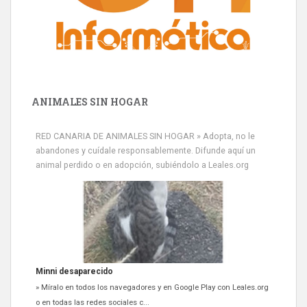
ANIMALES SIN HOGAR
Minni desaparecido
» Míralo en todos los navegadores y en Google Play con Leales.org
RED CANARIA DE ANIMALES SIN HOGAR » Adopta, no le
o en todas las redes sociales c...
abandones y cuídale responsablemente. Difunde aquí un
Leales.org » Gran Canaria
|
9.7.2025
animal perdido o en adopción, subiéndolo a Leales.org
Siami Perdida
Se llama Siami,es hembra de 4 años,esterilizada con marca de
oreja,cariñosa,mimosa pero miedosa,e...