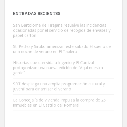
es muy manso y extremadamente cari...
Leales.org » Gran Canaria
|
9.7.2025
ENTRADAS RECIENTES
San Bartolomé de Tirajana resuelve las incidencias
ocasionadas por el servicio de recogida de envases y
papel-cartón
St. Pedro y Siroko amenizan este sábado El sueño de
una noche de verano en El Tablero
Adopción urgente
Busco adopción responsable para mi perra. Pastor alemán,
Historias que dan vida a Ingenio y El Carrizal
protagonizan una nueva edición de “Aquí nuestra
hembra, 4 años. Por motivos personales ...
gente”
Leales.org » Gran Canaria
|
6.7.2025
SBT despliega una amplia programación cultural y
juvenil para dinamizar el verano
La Concejalía de Vivienda impulsa la compra de 26
inmuebles en El Castillo del Romeral
SHIBA PERDIDO AVDA JOSE MESA Y LOPEZ
PERRO MACHO RAZA SHIBA CON MICROCHIP PERDIDO HOY