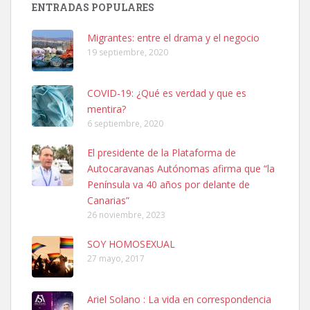
ENTRADAS POPULARES
06/07/2025 ZONA MESA Y LOPEZ. ES MUY ASUSTADIZO
Leales.org » Gran Canaria
|
6.7.2025
Migrantes: entre el drama y el negocio
19 septiembre, 2020
COVID-19: ¿Qué es verdad y que es
mentira?
6 septiembre, 2020
Ninfa perdida
El presidente de la Plataforma de
El día 5 se los perdió una ninfa papillera, asustada tiene miedo a la
Autocaravanas Autónomas afirma que “la
calle, se perdió por la zon...
Península va 40 años por delante de
Leales.org » Gran Canaria
|
6.7.2025
Canarias”
26 noviembre, 2023
SOY HOMOSEXUAL
27 mayo, 2017
Ariel Solano : La vida en correspondencia
Adopcion