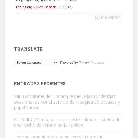
Leales.org » Gran Canaria
|
9.7.2025
TRANSLATE:
ADOPCIÓN URGENTE GATA TEROR GRAN CANARIA
Powered by
Translate
El ayuntamiento se va a llevar a Los Gatos callejeros de la zona los
próximos días, ella incluida...
Leales.org » Gran Canaria
|
9.7.2025
ENTRADAS RECIENTES
San Bartolomé de Tirajana resuelve las incidencias
ocasionadas por el servicio de recogida de envases y
papel-cartón
St. Pedro y Siroko amenizan este sábado El sueño de
una noche de verano en El Tablero
Gato manso encontrado
Este gato macho ha aparecido en la calle hace menos de un mes,
Historias que dan vida a Ingenio y El Carrizal