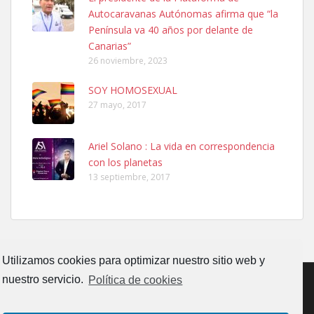
PERRO MACHO RAZA SHIBA CON MICROCHIP PERDIDO HOY
Autocaravanas Autónomas afirma que “la
06/07/2025 ZONA MESA Y LOPEZ. ES MUY ASUSTADIZO
Península va 40 años por delante de
Leales.org » Gran Canaria
|
6.7.2025
Canarias”
26 noviembre, 2023
SOY HOMOSEXUAL
27 mayo, 2017
Ariel Solano : La vida en correspondencia
Ninfa perdida
con los planetas
El día 5 se los perdió una ninfa papillera, asustada tiene miedo a la
13 septiembre, 2017
calle, se perdió por la zon...
Leales.org » Gran Canaria
|
6.7.2025
Utilizamos cookies para optimizar nuestro sitio web y
nuestro servicio.
Política de cookies
Adopcion