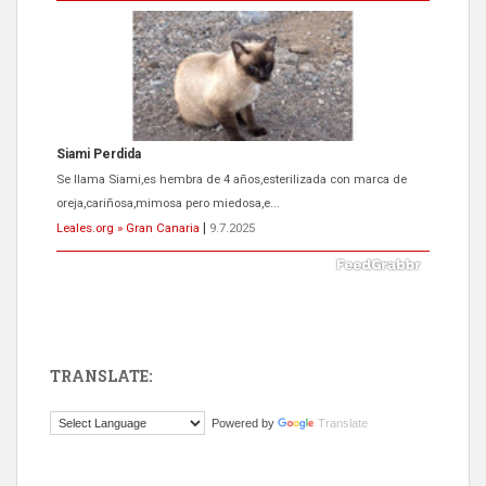
Siami Perdida
Se llama Siami,es hembra de 4 años,esterilizada con marca de
oreja,cariñosa,mimosa pero miedosa,e...
Leales.org » Gran Canaria
|
9.7.2025
TRANSLATE:
ADOPCIÓN URGENTE GATA TEROR GRAN CANARIA
Powered by
Translate
El ayuntamiento se va a llevar a Los Gatos callejeros de la zona los
próximos días, ella incluida...
Leales.org » Gran Canaria
|
9.7.2025