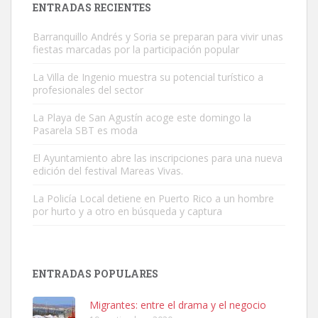
ENTRADAS RECIENTES
Barranquillo Andrés y Soria se preparan para vivir unas
fiestas marcadas por la participación popular
La Villa de Ingenio muestra su potencial turístico a
profesionales del sector
Gato manso encontrado
La Playa de San Agustín acoge este domingo la
Este gato macho ha aparecido en la calle hace menos de un mes,
Pasarela SBT es moda
es muy manso y extremadamente cari...
El Ayuntamiento abre las inscripciones para una nueva
Leales.org » Gran Canaria
|
9.7.2025
edición del festival Mareas Vivas.
La Policía Local detiene en Puerto Rico a un hombre
por hurto y a otro en búsqueda y captura
ENTRADAS POPULARES
Adopción urgente
Busco adopción responsable para mi perra. Pastor alemán,
Migrantes: entre el drama y el negocio
hembra, 4 años. Por motivos personales ...