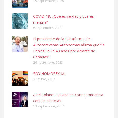
19 septiembre, 2020
Leales.org » Gran Canaria
|
6.7.2025
COVID-19: ¿Qué es verdad y que es
mentira?
6 septiembre, 2020
El presidente de la Plataforma de
Autocaravanas Autónomas afirma que “la
SHIBA PERDIDO AVDA JOSE MESA Y LOPEZ
Península va 40 años por delante de
PERRO MACHO RAZA SHIBA CON MICROCHIP PERDIDO HOY
Canarias”
06/07/2025 ZONA MESA Y LOPEZ. ES MUY ASUSTADIZO
26 noviembre, 2023
Leales.org » Gran Canaria
|
6.7.2025
SOY HOMOSEXUAL
27 mayo, 2017
Ariel Solano : La vida en correspondencia
con los planetas
Ninfa perdida
13 septiembre, 2017
El día 5 se los perdió una ninfa papillera, asustada tiene miedo a la
calle, se perdió por la zon...