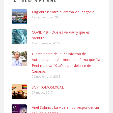
ENTRADAS POPULARES
hembra, 4 años. Por motivos personales ...
Leales.org » Gran Canaria
|
6.7.2025
Migrantes: entre el drama y el negocio
19 septiembre, 2020
COVID-19: ¿Qué es verdad y que es
mentira?
6 septiembre, 2020
SHIBA PERDIDO AVDA JOSE MESA Y LOPEZ
El presidente de la Plataforma de
PERRO MACHO RAZA SHIBA CON MICROCHIP PERDIDO HOY
Autocaravanas Autónomas afirma que “la
06/07/2025 ZONA MESA Y LOPEZ. ES MUY ASUSTADIZO
Península va 40 años por delante de
Leales.org » Gran Canaria
|
6.7.2025
Canarias”
26 noviembre, 2023
SOY HOMOSEXUAL
27 mayo, 2017
Ariel Solano : La vida en correspondencia
Ninfa perdida