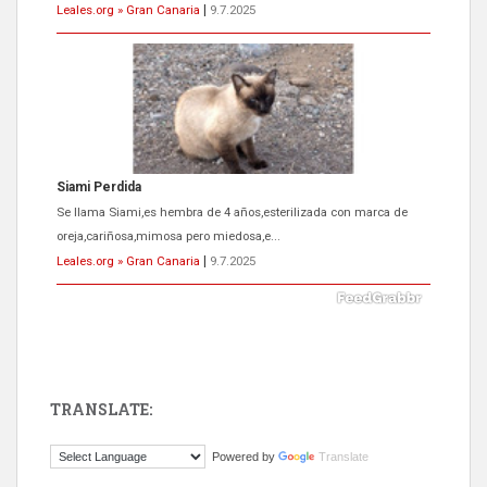
Leales.org » Gran Canaria
|
9.7.2025
Siami Perdida
Se llama Siami,es hembra de 4 años,esterilizada con marca de
oreja,cariñosa,mimosa pero miedosa,e...
Leales.org » Gran Canaria
|
9.7.2025
TRANSLATE:
ADOPCIÓN URGENTE GATA TEROR GRAN CANARIA
Powered by
Translate
El ayuntamiento se va a llevar a Los Gatos callejeros de la zona los