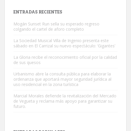
próximos días, ella incluida...
Leales.org » Gran Canaria
|
9.7.2025
ENTRADAS RECIENTES
Mogán Sunset Run sella su esperado regreso
colgando el cartel de aforo completo
La Sociedad Musical Villa de Ingenio presenta este
sábado en El Carrizal su nuevo espectáculo: ‘Gigantes’
Gato manso encontrado
La Gloria recibe el reconocimiento oficial por la calidad
Este gato macho ha aparecido en la calle hace menos de un mes,
de sus quesos
es muy manso y extremadamente cari...
Urbanismo abre la consulta pública para elaborar la
Leales.org » Gran Canaria
|
9.7.2025
ordenanza que aportará mayor seguridad jurídica al
uso residencial en la zona turística
Marcial Morales defiende la revitalización del Mercado
de Vegueta y reclama más apoyo para garantizar su
futuro.
Adopción urgente
Busco adopción responsable para mi perra. Pastor alemán,