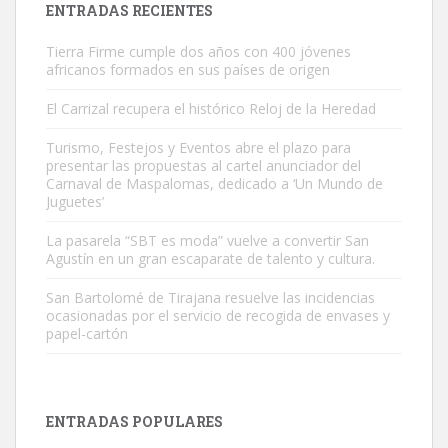
ENTRADAS RECIENTES
Tierra Firme cumple dos años con 400 jóvenes
africanos formados en sus países de origen
El Carrizal recupera el histórico Reloj de la Heredad
Turismo, Festejos y Eventos abre el plazo para
Gato manso encontrado
presentar las propuestas al cartel anunciador del
Este gato macho ha aparecido en la calle hace menos de un mes,
Carnaval de Maspalomas, dedicado a ‘Un Mundo de
Juguetes’
es muy manso y extremadamente cari...
Leales.org » Gran Canaria
|
9.7.2025
La pasarela “SBT es moda” vuelve a convertir San
Agustín en un gran escaparate de talento y cultura.
San Bartolomé de Tirajana resuelve las incidencias
ocasionadas por el servicio de recogida de envases y
papel-cartón
Adopción urgente
Busco adopción responsable para mi perra. Pastor alemán,
ENTRADAS POPULARES
hembra, 4 años. Por motivos personales ...