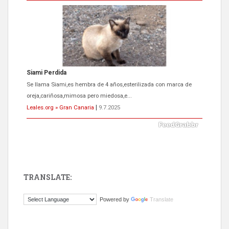
Siami Perdida
Se llama Siami,es hembra de 4 años,esterilizada con marca de
oreja,cariñosa,mimosa pero miedosa,e...
Leales.org » Gran Canaria
|
9.7.2025
TRANSLATE:
ADOPCIÓN URGENTE GATA TEROR GRAN CANARIA
Powered by
Translate
El ayuntamiento se va a llevar a Los Gatos callejeros de la zona los
próximos días, ella incluida...
Leales.org » Gran Canaria
|
9.7.2025