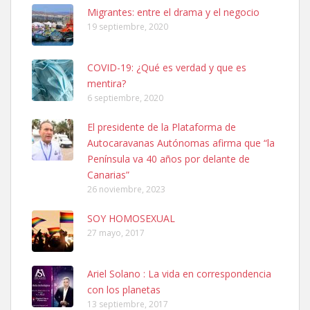
Leales.org » Gran Canaria
|
6.7.2025
Migrantes: entre el drama y el negocio
19 septiembre, 2020
COVID-19: ¿Qué es verdad y que es
mentira?
6 septiembre, 2020
SHIBA PERDIDO AVDA JOSE MESA Y LOPEZ
El presidente de la Plataforma de
PERRO MACHO RAZA SHIBA CON MICROCHIP PERDIDO HOY
Autocaravanas Autónomas afirma que “la
06/07/2025 ZONA MESA Y LOPEZ. ES MUY ASUSTADIZO
Península va 40 años por delante de
Leales.org » Gran Canaria
|
6.7.2025
Canarias”
26 noviembre, 2023
SOY HOMOSEXUAL
27 mayo, 2017
Ariel Solano : La vida en correspondencia
Ninfa perdida
con los planetas
El día 5 se los perdió una ninfa papillera, asustada tiene miedo a la
13 septiembre, 2017
calle, se perdió por la zon...