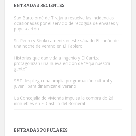
Leales.org » Gran Canaria
|
9.7.2025
ENTRADAS RECIENTES
San Bartolomé de Tirajana resuelve las incidencias
ocasionadas por el servicio de recogida de envases y
papel-cartón
St. Pedro y Siroko amenizan este sábado El sueño de
una noche de verano en El Tablero
Gato manso encontrado
Este gato macho ha aparecido en la calle hace menos de un mes,
Historias que dan vida a Ingenio y El Carrizal
protagonizan una nueva edición de “Aquí nuestra
es muy manso y extremadamente cari...
gente”
Leales.org » Gran Canaria
|
9.7.2025
SBT despliega una amplia programación cultural y
juvenil para dinamizar el verano
La Concejalía de Vivienda impulsa la compra de 26
inmuebles en El Castillo del Romeral
Adopción urgente
Busco adopción responsable para mi perra. Pastor alemán,
ENTRADAS POPULARES
hembra, 4 años. Por motivos personales ...