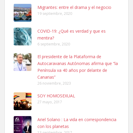
Leales.org » Gran Canaria
|
6.7.2025
Migrantes: entre el drama y el negocio
19 septiembre, 2020
COVID-19: ¿Qué es verdad y que es
mentira?
6 septiembre, 2020
SHIBA PERDIDO AVDA JOSE MESA Y LOPEZ
El presidente de la Plataforma de
PERRO MACHO RAZA SHIBA CON MICROCHIP PERDIDO HOY
Autocaravanas Autónomas afirma que “la
06/07/2025 ZONA MESA Y LOPEZ. ES MUY ASUSTADIZO
Península va 40 años por delante de
Leales.org » Gran Canaria
|
6.7.2025
Canarias”
26 noviembre, 2023
SOY HOMOSEXUAL
27 mayo, 2017
Ariel Solano : La vida en correspondencia
Ninfa perdida
con los planetas
El día 5 se los perdió una ninfa papillera, asustada tiene miedo a la
13 septiembre, 2017