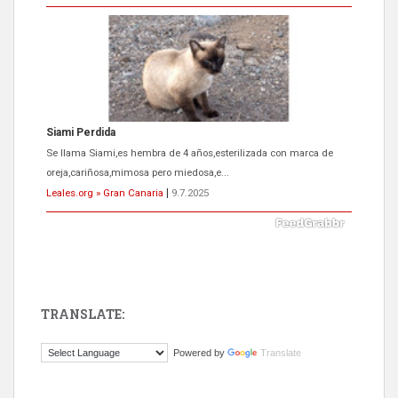
Siami Perdida
Se llama Siami,es hembra de 4 años,esterilizada con marca de
oreja,cariñosa,mimosa pero miedosa,e...
Leales.org » Gran Canaria
|
9.7.2025
TRANSLATE:
ADOPCIÓN URGENTE GATA TEROR GRAN CANARIA
Powered by
Translate
El ayuntamiento se va a llevar a Los Gatos callejeros de la zona los
próximos días, ella incluida...