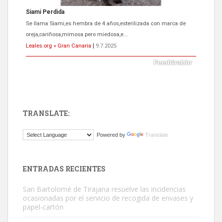
Siami Perdida
Se llama Siami,es hembra de 4 años,esterilizada con marca de
oreja,cariñosa,mimosa pero miedosa,e...
Leales.org » Gran Canaria
|
9.7.2025
TRANSLATE:
ADOPCIÓN URGENTE GATA TEROR GRAN CANARIA
Powered by
Translate
El ayuntamiento se va a llevar a Los Gatos callejeros de la zona los
próximos días, ella incluida...
Leales.org » Gran Canaria
|
9.7.2025
ENTRADAS RECIENTES
San Bartolomé de Tirajana resuelve las incidencias
ocasionadas por el servicio de recogida de envases y
papel-cartón