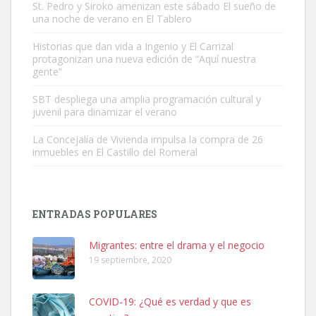
St. Pedro y Siroko amenizan este sábado El sueño de
una noche de verano en El Tablero
Gato manso encontrado
Este gato macho ha aparecido en la calle hace menos de un mes,
Historias que dan vida a Ingenio y El Carrizal
protagonizan una nueva edición de “Aquí nuestra
es muy manso y extremadamente cari...
gente”
Leales.org » Gran Canaria
|
9.7.2025
SBT despliega una amplia programación cultural y
juvenil para dinamizar el verano
La Concejalía de Vivienda impulsa la compra de 26
inmuebles en El Castillo del Romeral
Adopción urgente
Busco adopción responsable para mi perra. Pastor alemán,
ENTRADAS POPULARES
hembra, 4 años. Por motivos personales ...
Leales.org » Gran Canaria
|
6.7.2025
Migrantes: entre el drama y el negocio
19 septiembre, 2020
COVID-19: ¿Qué es verdad y que es