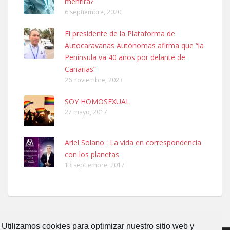
mentira?
6 septiembre, 2020
SHIBA PERDIDO AVDA JOSE MESA Y LOPEZ
El presidente de la Plataforma de
PERRO MACHO RAZA SHIBA CON MICROCHIP PERDIDO HOY
Autocaravanas Autónomas afirma que “la
06/07/2025 ZONA MESA Y LOPEZ. ES MUY ASUSTADIZO
Península va 40 años por delante de
Leales.org » Gran Canaria
|
6.7.2025
Canarias”
26 noviembre, 2023
SOY HOMOSEXUAL
27 mayo, 2017
Ariel Solano : La vida en correspondencia
Ninfa perdida
con los planetas
El día 5 se los perdió una ninfa papillera, asustada tiene miedo a la
13 septiembre, 2017
calle, se perdió por la zon...
Leales.org » Gran Canaria
|
6.7.2025
Utilizamos cookies para optimizar nuestro sitio web y