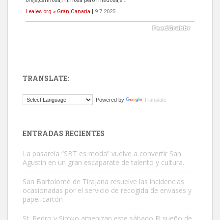
Leales.org » Gran Canaria
|
9.7.2025
TRANSLATE:
ADOPCIÓN URGENTE GATA TEROR GRAN CANARIA
Powered by
Translate
El ayuntamiento se va a llevar a Los Gatos callejeros de la zona los
próximos días, ella incluida...
Leales.org » Gran Canaria
|
9.7.2025
ENTRADAS RECIENTES
La pasarela “SBT es moda” vuelve a convertir San
Agustín en un gran escaparate de talento y cultura.
San Bartolomé de Tirajana resuelve las incidencias
ocasionadas por el servicio de recogida de envases y
papel-cartón
Gato manso encontrado
Este gato macho ha aparecido en la calle hace menos de un mes,
St. Pedro y Siroko amenizan este sábado El sueño de