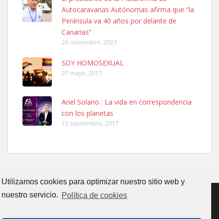
PERRO MACHO RAZA SHIBA CON MICROCHIP PERDIDO HOY
Autocaravanas Autónomas afirma que “la
06/07/2025 ZONA MESA Y LOPEZ. ES MUY ASUSTADIZO
Península va 40 años por delante de
Leales.org » Gran Canaria
|
6.7.2025
Canarias”
26 noviembre, 2023
SOY HOMOSEXUAL
27 mayo, 2017
Ariel Solano : La vida en correspondencia
Ninfa perdida
con los planetas
El día 5 se los perdió una ninfa papillera, asustada tiene miedo a la
13 septiembre, 2017
calle, se perdió por la zon...
Leales.org » Gran Canaria
|
6.7.2025
Utilizamos cookies para optimizar nuestro sitio web y
nuestro servicio.
Política de cookies
Adopcion