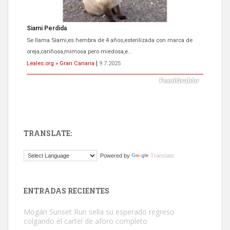
Siami Perdida
Se llama Siami,es hembra de 4 años,esterilizada con marca de
oreja,cariñosa,mimosa pero miedosa,e...
Leales.org » Gran Canaria
|
9.7.2025
TRANSLATE:
ADOPCIÓN URGENTE GATA TEROR GRAN CANARIA
Powered by
Translate
El ayuntamiento se va a llevar a Los Gatos callejeros de la zona los
próximos días, ella incluida...
Leales.org » Gran Canaria
|
9.7.2025
ENTRADAS RECIENTES
Mogán Sunset Run sella su esperado regreso
colgando el cartel de aforo completo