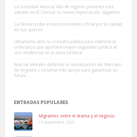
La Sociedad Musical Villa de Ingenio presenta este
sábado en El Carrizal su nuevo espectáculo: ‘Gigantes’
Gato manso encontrado
La Gloria recibe el reconocimiento oficial por la calidad
Este gato macho ha aparecido en la calle hace menos de un mes,
de sus quesos
es muy manso y extremadamente cari...
Urbanismo abre la consulta pública para elaborar la
Leales.org » Gran Canaria
|
9.7.2025
ordenanza que aportará mayor seguridad jurídica al
uso residencial en la zona turística
Marcial Morales defiende la revitalización del Mercado
de Vegueta y reclama más apoyo para garantizar su
futuro.
Adopción urgente
Busco adopción responsable para mi perra. Pastor alemán,
ENTRADAS POPULARES
hembra, 4 años. Por motivos personales ...
Leales.org » Gran Canaria
|
6.7.2025
Migrantes: entre el drama y el negocio
19 septiembre, 2020