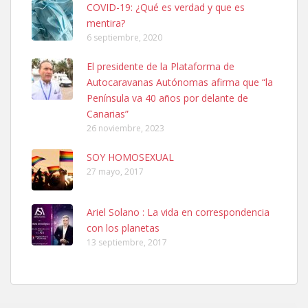
COVID-19: ¿Qué es verdad y que es
mentira?
6 septiembre, 2020
SHIBA PERDIDO AVDA JOSE MESA Y LOPEZ
El presidente de la Plataforma de
PERRO MACHO RAZA SHIBA CON MICROCHIP PERDIDO HOY
Autocaravanas Autónomas afirma que “la
06/07/2025 ZONA MESA Y LOPEZ. ES MUY ASUSTADIZO
Península va 40 años por delante de
Leales.org » Gran Canaria
|
6.7.2025
Canarias”
26 noviembre, 2023
SOY HOMOSEXUAL
27 mayo, 2017
Ariel Solano : La vida en correspondencia
Ninfa perdida
con los planetas
El día 5 se los perdió una ninfa papillera, asustada tiene miedo a la
13 septiembre, 2017
calle, se perdió por la zon...
Leales.org » Gran Canaria
|
6.7.2025