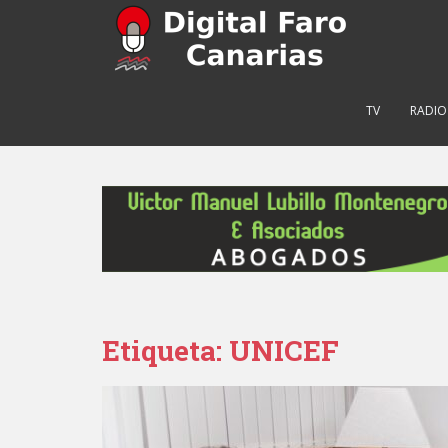
S
k
i
p
t
TV
RADIO
o
m
a
i
n
c
o
n
t
e
Etiqueta: UNICEF
n
t