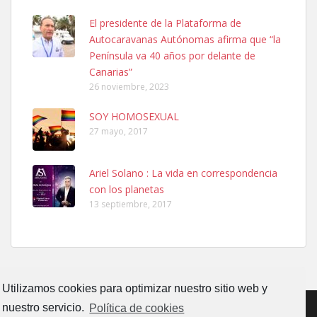
SHIBA PERDIDO AVDA JOSE MESA Y LOPEZ
El presidente de la Plataforma de
PERRO MACHO RAZA SHIBA CON MICROCHIP PERDIDO HOY
Autocaravanas Autónomas afirma que “la
06/07/2025 ZONA MESA Y LOPEZ. ES MUY ASUSTADIZO
Península va 40 años por delante de
Leales.org » Gran Canaria
|
6.7.2025
Canarias”
26 noviembre, 2023
SOY HOMOSEXUAL
27 mayo, 2017
Ariel Solano : La vida en correspondencia
Ninfa perdida
con los planetas
El día 5 se los perdió una ninfa papillera, asustada tiene miedo a la
13 septiembre, 2017
calle, se perdió por la zon...
Leales.org » Gran Canaria
|
6.7.2025
Utilizamos cookies para optimizar nuestro sitio web y
nuestro servicio.
Política de cookies