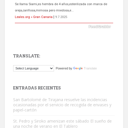
Se llama Siami,es hembra de 4 años,esterilizada con marca de
oreja,cariñosa,mimosa pero miedosa,e...
Leales.org » Gran Canaria
|
9.7.2025
TRANSLATE:
ADOPCIÓN URGENTE GATA TEROR GRAN CANARIA
Powered by
Translate
El ayuntamiento se va a llevar a Los Gatos callejeros de la zona los
próximos días, ella incluida...
Leales.org » Gran Canaria
|
9.7.2025
ENTRADAS RECIENTES
San Bartolomé de Tirajana resuelve las incidencias
ocasionadas por el servicio de recogida de envases y
papel-cartón
St. Pedro y Siroko amenizan este sábado El sueño de
una noche de verano en El Tablero