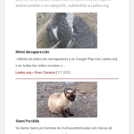
animal perdido o en adopción, subiéndolo a Leales.org
Siami Perdida
Se llama Siami,es hembra de 4 años,esterilizada con marca de
oreja,cariñosa,mimosa pero miedosa,e...
Leales.org » Gran Canaria
|
9.7.2025
ADOPCIÓN URGENTE GATA TEROR GRAN CANARIA
El ayuntamiento se va a llevar a Los Gatos callejeros de la zona los