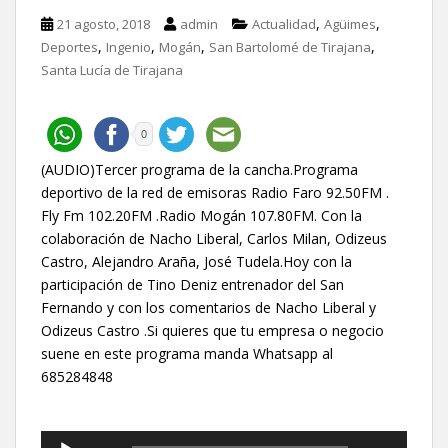
,
,
21 agosto, 2018
admin
Actualidad
Agüimes
,
,
,
,
Deportes
Ingenio
Mogán
San Bartolomé de Tirajana
Santa Lucía de Tirajana
0
(AUDIO)Tercer programa de la cancha.Programa
deportivo de la red de emisoras Radio Faro 92.50FM .
Fly Fm 102.20FM .Radio Mogán 107.80FM. Con la
colaboración de Nacho Liberal, Carlos Milan, Odizeus
Castro, Alejandro Araña, José Tudela.Hoy con la
participación de Tino Deniz entrenador del San
Fernando y con los comentarios de Nacho Liberal y
Odizeus Castro .Si quieres que tu empresa o negocio
suene en este programa manda Whatsapp al
685284848
Reproductor