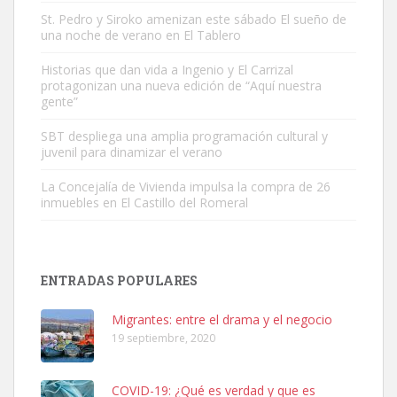
St. Pedro y Siroko amenizan este sábado El sueño de
una noche de verano en El Tablero
Adopción urgente
Busco adopción responsable para mi perra. Pastor alemán,
Historias que dan vida a Ingenio y El Carrizal
protagonizan una nueva edición de “Aquí nuestra
hembra, 4 años. Por motivos personales ...
gente”
Leales.org » Gran Canaria
|
6.7.2025
SBT despliega una amplia programación cultural y
juvenil para dinamizar el verano
La Concejalía de Vivienda impulsa la compra de 26
inmuebles en El Castillo del Romeral
SHIBA PERDIDO AVDA JOSE MESA Y LOPEZ
PERRO MACHO RAZA SHIBA CON MICROCHIP PERDIDO HOY
ENTRADAS POPULARES
06/07/2025 ZONA MESA Y LOPEZ. ES MUY ASUSTADIZO
Leales.org » Gran Canaria
|
6.7.2025
Migrantes: entre el drama y el negocio
19 septiembre, 2020
COVID-19: ¿Qué es verdad y que es