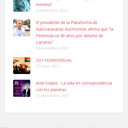
mentira?
6 septiembre, 2020
Ninfa perdida
El presidente de la Plataforma de
El día 5 se los perdió una ninfa papillera, asustada tiene miedo a la
Autocaravanas Autónomas afirma que “la
calle, se perdió por la zon...
Península va 40 años por delante de
Leales.org » Gran Canaria
|
6.7.2025
Canarias”
26 noviembre, 2023
SOY HOMOSEXUAL
27 mayo, 2017
Ariel Solano : La vida en correspondencia
Adopcion
con los planetas
Busco casa de acogida para mi perrita ya que por temas de trabajo
13 septiembre, 2017
no la puedo tener. Solo gente r...
Leales.org » Gran Canaria
|
4.7.2025