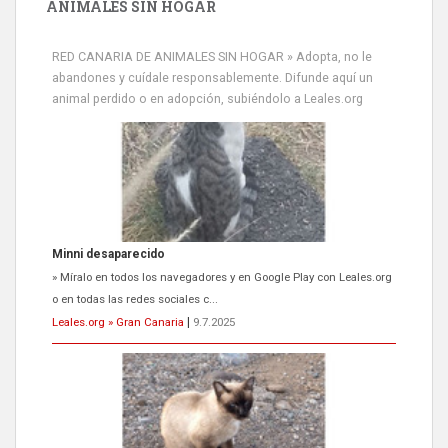
ANIMALES SIN HOGAR
RED CANARIA DE ANIMALES SIN HOGAR » Adopta, no le
abandones y cuídale responsablemente. Difunde aquí un
animal perdido o en adopción, subiéndolo a Leales.org
Siami Perdida
Se llama Siami,es hembra de 4 años,esterilizada con marca de
oreja,cariñosa,mimosa pero miedosa,e...
Leales.org » Gran Canaria
|
9.7.2025