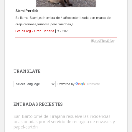
ADOPCIÓN URGENTE GATA TEROR GRAN CANARIA
El ayuntamiento se va a llevar a Los Gatos callejeros de la zona los
próximos días, ella incluida...
Leales.org » Gran Canaria
|
9.7.2025
TRANSLATE:
Gato manso encontrado
Powered by
Translate
Este gato macho ha aparecido en la calle hace menos de un mes,
es muy manso y extremadamente cari...
Leales.org » Gran Canaria
|
9.7.2025
ENTRADAS RECIENTES
San Bartolomé de Tirajana resuelve las incidencias
ocasionadas por el servicio de recogida de envases y
papel-cartón