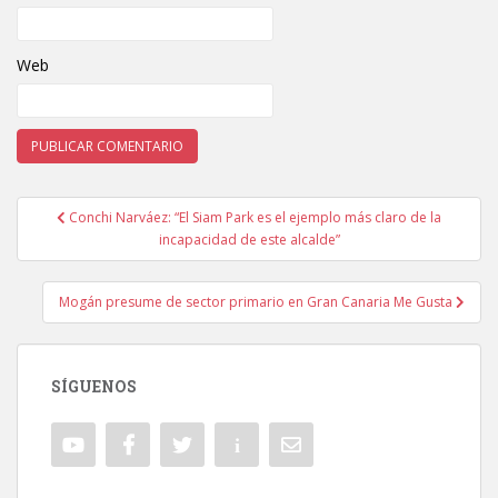
Web
Conchi Narváez: “El Siam Park es el ejemplo más claro de la
Navegación de entradas
incapacidad de este alcalde”
Mogán presume de sector primario en Gran Canaria Me Gusta
SÍGUENOS