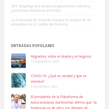
SBT despliega una amplia programación cultural y
juvenil para dinamizar el verano
La Concejalía de Vivienda impulsa la compra de 26
inmuebles en El Castillo del Romeral
Adopción urgente
Busco adopción responsable para mi perra. Pastor alemán,
ENTRADAS POPULARES
hembra, 4 años. Por motivos personales ...
Leales.org » Gran Canaria
|
6.7.2025
Migrantes: entre el drama y el negocio
19 septiembre, 2020
COVID-19: ¿Qué es verdad y que es
mentira?
6 septiembre, 2020
SHIBA PERDIDO AVDA JOSE MESA Y LOPEZ
El presidente de la Plataforma de
PERRO MACHO RAZA SHIBA CON MICROCHIP PERDIDO HOY
Autocaravanas Autónomas afirma que “la
06/07/2025 ZONA MESA Y LOPEZ. ES MUY ASUSTADIZO
Península va 40 años por delante de