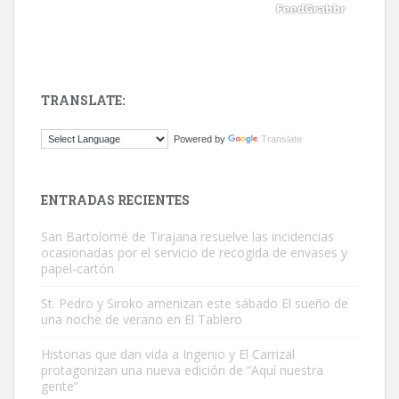
TRANSLATE:
ADOPCIÓN URGENTE GATA TEROR GRAN CANARIA
Powered by
Translate
El ayuntamiento se va a llevar a Los Gatos callejeros de la zona los
próximos días, ella incluida...
Leales.org » Gran Canaria
|
9.7.2025
ENTRADAS RECIENTES
San Bartolomé de Tirajana resuelve las incidencias
ocasionadas por el servicio de recogida de envases y
papel-cartón
St. Pedro y Siroko amenizan este sábado El sueño de
una noche de verano en El Tablero
Gato manso encontrado
Este gato macho ha aparecido en la calle hace menos de un mes,
Historias que dan vida a Ingenio y El Carrizal
protagonizan una nueva edición de “Aquí nuestra
es muy manso y extremadamente cari...
gente”
Leales.org » Gran Canaria
|
9.7.2025