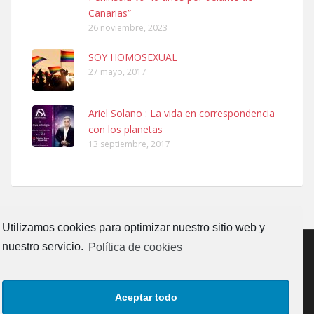
Leales.org » Gran Canaria
|
6.7.2025
Canarias”
26 noviembre, 2023
SOY HOMOSEXUAL
27 mayo, 2017
Ariel Solano : La vida en correspondencia
Ninfa perdida
con los planetas
El día 5 se los perdió una ninfa papillera, asustada tiene miedo a la
13 septiembre, 2017
calle, se perdió por la zon...
Leales.org » Gran Canaria
|
6.7.2025
Utilizamos cookies para optimizar nuestro sitio web y
nuestro servicio.
Política de cookies
Adopcion
CONTACTO
AVISO LEGAL
POLÍTICA DE PRIVACIDAD
Busco casa de acogida para mi perrita ya que por temas de trabajo
Aceptar todo
no la puedo tener. Solo gente r...