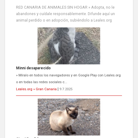
RED CANARIA DE ANIMALES SIN HOGAR » Adopta, no le
abandones y cuídale responsablemente. Difunde aquí un
animal perdido o en adopción, subiéndolo a Leales.org
Siami Perdida
Se llama Siami,es hembra de 4 años,esterilizada con marca de
oreja,cariñosa,mimosa pero miedosa,e...
Leales.org » Gran Canaria
|
9.7.2025