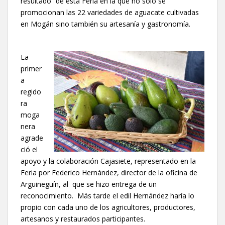
resultado” de esta Feria en la que no solo se
promocionan las 22 variedades de aguacate cultivadas
en Mogán sino también su artesanía y gastronomía.
La
primer
a
regido
ra
moga
nera
agrade
ció el
apoyo y la colaboración Cajasiete, representado en la
Feria por Federico Hernández, director de la oficina de
Arguineguín, al que se hizo entrega de un
reconocimiento. Más tarde el edil Hernández haría lo
propio con cada uno de los agricultores, productores,
artesanos y restaurados participantes.