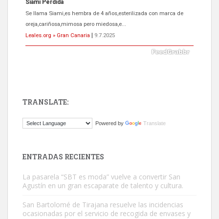
ADOPCIÓN URGENTE GATA TEROR GRAN CANARIA
El ayuntamiento se va a llevar a Los Gatos callejeros de la zona los
próximos días, ella incluida...
Leales.org » Gran Canaria
|
9.7.2025
TRANSLATE:
Gato manso encontrado
Powered by
Translate
Este gato macho ha aparecido en la calle hace menos de un mes,
es muy manso y extremadamente cari...
Leales.org » Gran Canaria
|
9.7.2025
ENTRADAS RECIENTES
La pasarela “SBT es moda” vuelve a convertir San
Agustín en un gran escaparate de talento y cultura.
San Bartolomé de Tirajana resuelve las incidencias
ocasionadas por el servicio de recogida de envases y