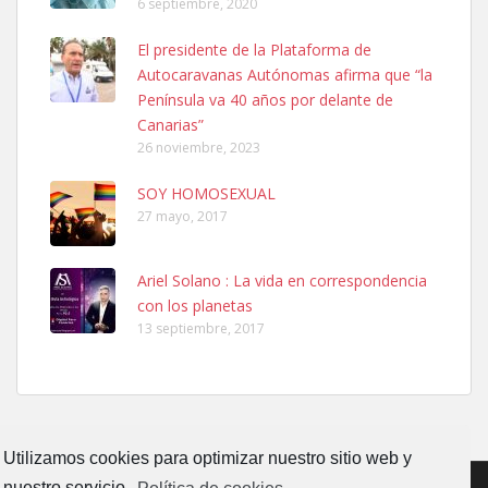
6 septiembre, 2020
Ninfa perdida
El presidente de la Plataforma de
El día 5 se los perdió una ninfa papillera, asustada tiene miedo a la
Autocaravanas Autónomas afirma que “la
calle, se perdió por la zon...
Península va 40 años por delante de
Leales.org » Gran Canaria
|
6.7.2025
Canarias”
26 noviembre, 2023
SOY HOMOSEXUAL
27 mayo, 2017
Ariel Solano : La vida en correspondencia
Adopcion
con los planetas
Busco casa de acogida para mi perrita ya que por temas de trabajo
13 septiembre, 2017
no la puedo tener. Solo gente r...
Leales.org » Gran Canaria
|
4.7.2025
Utilizamos cookies para optimizar nuestro sitio web y