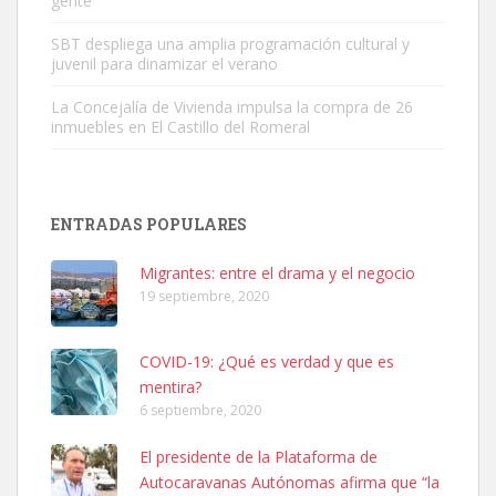
gente”
Leales.org » Gran Canaria
|
9.7.2025
SBT despliega una amplia programación cultural y
juvenil para dinamizar el verano
La Concejalía de Vivienda impulsa la compra de 26
inmuebles en El Castillo del Romeral
Adopción urgente
Busco adopción responsable para mi perra. Pastor alemán,
ENTRADAS POPULARES
hembra, 4 años. Por motivos personales ...
Leales.org » Gran Canaria
|
6.7.2025
Migrantes: entre el drama y el negocio
19 septiembre, 2020
COVID-19: ¿Qué es verdad y que es
mentira?
6 septiembre, 2020
SHIBA PERDIDO AVDA JOSE MESA Y LOPEZ
El presidente de la Plataforma de
PERRO MACHO RAZA SHIBA CON MICROCHIP PERDIDO HOY
Autocaravanas Autónomas afirma que “la
06/07/2025 ZONA MESA Y LOPEZ. ES MUY ASUSTADIZO