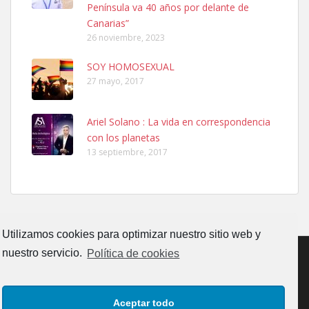
Península va 40 años por delante de
Leales.org » Gran Canaria
|
6.7.2025
Canarias”
26 noviembre, 2023
SOY HOMOSEXUAL
27 mayo, 2017
Ariel Solano : La vida en correspondencia
Ninfa perdida
con los planetas
El día 5 se los perdió una ninfa papillera, asustada tiene miedo a la
13 septiembre, 2017
calle, se perdió por la zon...
Leales.org » Gran Canaria
|
6.7.2025
Utilizamos cookies para optimizar nuestro sitio web y
nuestro servicio.
Política de cookies
Adopcion
CONTACTO
AVISO LEGAL
POLÍTICA DE PRIVACIDAD
Busco casa de acogida para mi perrita ya que por temas de trabajo
Aceptar todo