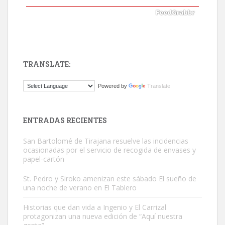
TRANSLATE:
ADOPCIÓN URGENTE GATA TEROR GRAN CANARIA
Powered by
Translate
El ayuntamiento se va a llevar a Los Gatos callejeros de la zona los
próximos días, ella incluida...
Leales.org » Gran Canaria
|
9.7.2025
ENTRADAS RECIENTES
San Bartolomé de Tirajana resuelve las incidencias
ocasionadas por el servicio de recogida de envases y
papel-cartón
St. Pedro y Siroko amenizan este sábado El sueño de
una noche de verano en El Tablero
Gato manso encontrado
Este gato macho ha aparecido en la calle hace menos de un mes,
Historias que dan vida a Ingenio y El Carrizal
protagonizan una nueva edición de “Aquí nuestra
es muy manso y extremadamente cari...