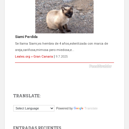
Siami Perdida
Se llama Siami,es hembra de 4 años,esterilizada con marca de
oreja,cariñosa,mimosa pero miedosa,e...
Leales.org » Gran Canaria
|
9.7.2025
TRANSLATE:
ADOPCIÓN URGENTE GATA TEROR GRAN CANARIA
Powered by
Translate
El ayuntamiento se va a llevar a Los Gatos callejeros de la zona los
próximos días, ella incluida...
Leales.org » Gran Canaria
|
9.7.2025
ENTRADAS RECIENTES