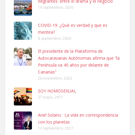
Migrantes: entre el drama y el negocio
19 septiembre, 2020
COVID-19: ¿Qué es verdad y que es
mentira?
6 septiembre, 2020
SHIBA PERDIDO AVDA JOSE MESA Y LOPEZ
El presidente de la Plataforma de
PERRO MACHO RAZA SHIBA CON MICROCHIP PERDIDO HOY
Autocaravanas Autónomas afirma que “la
06/07/2025 ZONA MESA Y LOPEZ. ES MUY ASUSTADIZO
Península va 40 años por delante de
Leales.org » Gran Canaria
|
6.7.2025
Canarias”
26 noviembre, 2023
SOY HOMOSEXUAL
27 mayo, 2017
Ariel Solano : La vida en correspondencia
Ninfa perdida
con los planetas
El día 5 se los perdió una ninfa papillera, asustada tiene miedo a la
13 septiembre, 2017
calle, se perdió por la zon...