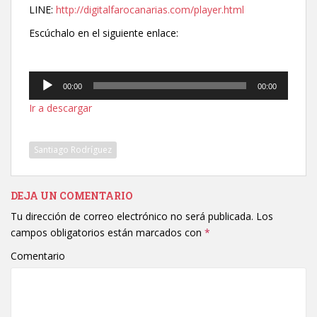
LINE:
http://digitalfarocanarias.com/player.html
Escúchalo en el siguiente enlace:
Reproductor
00:00
00:00
de
Ir a descargar
audio
Santiago Rodríguez
DEJA UN COMENTARIO
Tu dirección de correo electrónico no será publicada.
Los
campos obligatorios están marcados con
*
Comentario