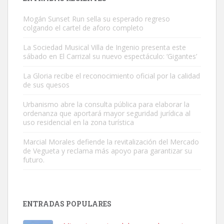
Mogán Sunset Run sella su esperado regreso
colgando el cartel de aforo completo
La Sociedad Musical Villa de Ingenio presenta este
sábado en El Carrizal su nuevo espectáculo: ‘Gigantes’
Gato manso encontrado
La Gloria recibe el reconocimiento oficial por la calidad
Este gato macho ha aparecido en la calle hace menos de un mes,
de sus quesos
es muy manso y extremadamente cari...
Urbanismo abre la consulta pública para elaborar la
Leales.org » Gran Canaria
|
9.7.2025
ordenanza que aportará mayor seguridad jurídica al
uso residencial en la zona turística
Marcial Morales defiende la revitalización del Mercado
de Vegueta y reclama más apoyo para garantizar su
futuro.
Adopción urgente
Busco adopción responsable para mi perra. Pastor alemán,
ENTRADAS POPULARES
hembra, 4 años. Por motivos personales ...
Leales.org » Gran Canaria
|
6.7.2025