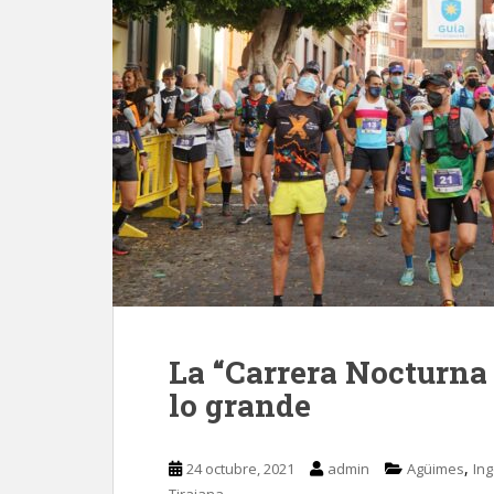
La “Carrera Nocturna 
lo grande
,
24 octubre, 2021
admin
Agüimes
In