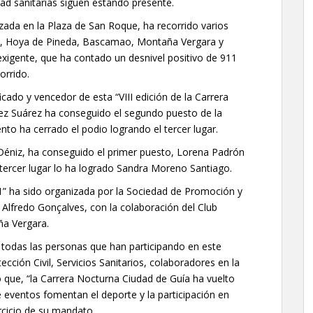
ad sanitarias siguen estando presente.
zada en la Plaza de San Roque, ha recorrido varios
a, Hoya de Pineda, Bascamao, Montaña Vergara y
xigente, que ha contado un desnivel positivo de 911
orrido.
icado y vencedor de esta “VIII edición de la Carrera
tez Suárez ha conseguido el segundo puesto de la
to ha cerrado el podio logrando el tercer lugar.
a Déniz, ha conseguido el primer puesto, Lorena Padrón
 tercer lugar lo ha logrado Sandra Moreno Santiago.
1” ha sido organizada por la Sociedad de Promoción y
 Alfredo Gonçalves, con la colaboración del Club
ña Vergara.
todas las personas que han participando en este
cción Civil, Servicios Sanitarios, colaboradores en la
o que, “la Carrera Nocturna Ciudad de Guía ha vuelto
e eventos fomentan el deporte y la participación en
rcicio de su mandato.