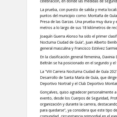
celebración, en donde las medidas de segurid
La prueba, con puesto de salida y meta locali
puntos del municipio como: Montaña de Guí
Presa de las Garzas. Una prueba muy dura y e
metros a lo largo de sus 18 kilómetros de rec
Joaquín Guerra Alonso ha sido el primer clasif
Nocturna Ciudad de Guía”, Juan Alberto Bení
general masculina y Francisco Estévez Sarmien
En la clasificación general femenina, Davini
Beltrán se ha posicionado en el segundo y el
La “VIII Carrera Nocturna Ciudad de Guía 202
Desarrollo de Santa María de Guía, que dirige
Deportivo Nortrail y el Club Deportivo Monta
Gonçalves, quiso agradecer personalmente a 
evento, desde los Cuerpos de Seguridad, Prote
organización y durante la carrera, destacand
para quedarse”, ya considera que este tipo d
comunidad, circunstancia primordial en el eje