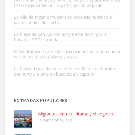
fiestas marcadas por la participación popular
La Villa de Ingenio muestra su potencial turístico a
profesionales del sector
La Playa de San Agustín acoge este domingo la
Pasarela SBT es moda
Adopción urgente
El Ayuntamiento abre las inscripciones para una nueva
Busco adopción responsable para mi perra. Pastor alemán,
edición del festival Mareas Vivas.
hembra, 4 años. Por motivos personales ...
Leales.org » Gran Canaria
|
6.7.2025
La Policía Local detiene en Puerto Rico a un hombre
por hurto y a otro en búsqueda y captura
ENTRADAS POPULARES
Migrantes: entre el drama y el negocio
SHIBA PERDIDO AVDA JOSE MESA Y LOPEZ
19 septiembre, 2020
PERRO MACHO RAZA SHIBA CON MICROCHIP PERDIDO HOY
06/07/2025 ZONA MESA Y LOPEZ. ES MUY ASUSTADIZO