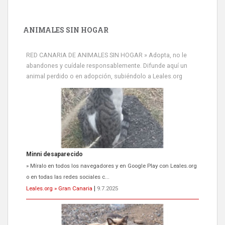
ANIMALES SIN HOGAR
RED CANARIA DE ANIMALES SIN HOGAR » Adopta, no le
Minni desaparecido
abandones y cuídale responsablemente. Difunde aquí un
animal perdido o en adopción, subiéndolo a Leales.org
» Míralo en todos los navegadores y en Google Play con Leales.org
o en todas las redes sociales c...
Leales.org » Gran Canaria
|
9.7.2025
Siami Perdida
Se llama Siami,es hembra de 4 años,esterilizada con marca de
oreja,cariñosa,mimosa pero miedosa,e...
Leales.org » Gran Canaria
|
9.7.2025