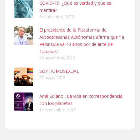
COVID-19: ¿Qué es verdad y que es
Leales.org » Gran Canaria
|
6.7.2025
mentira?
6 septiembre, 2020
El presidente de la Plataforma de
Autocaravanas Autónomas afirma que “la
Península va 40 años por delante de
Canarias”
Ninfa perdida
26 noviembre, 2023
El día 5 se los perdió una ninfa papillera, asustada tiene miedo a la
calle, se perdió por la zon...
SOY HOMOSEXUAL
Leales.org » Gran Canaria
|
6.7.2025
27 mayo, 2017
Ariel Solano : La vida en correspondencia
con los planetas
13 septiembre, 2017
Adopcion
Busco casa de acogida para mi perrita ya que por temas de trabajo
no la puedo tener. Solo gente r...