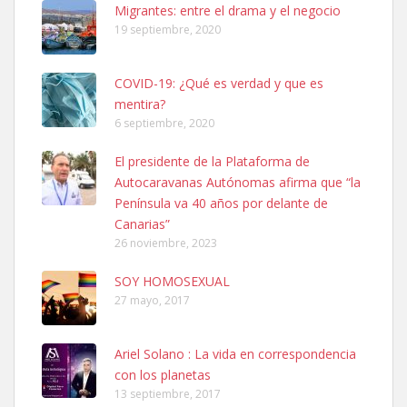
Leales.org » Gran Canaria
|
6.7.2025
Migrantes: entre el drama y el negocio
19 septiembre, 2020
COVID-19: ¿Qué es verdad y que es
mentira?
6 septiembre, 2020
Ninfa perdida
El presidente de la Plataforma de
El día 5 se los perdió una ninfa papillera, asustada tiene miedo a la
Autocaravanas Autónomas afirma que “la
calle, se perdió por la zon...
Península va 40 años por delante de
Leales.org » Gran Canaria
|
6.7.2025
Canarias”
26 noviembre, 2023
SOY HOMOSEXUAL
27 mayo, 2017
Ariel Solano : La vida en correspondencia
Adopcion
con los planetas
Busco casa de acogida para mi perrita ya que por temas de trabajo
13 septiembre, 2017
no la puedo tener. Solo gente r...