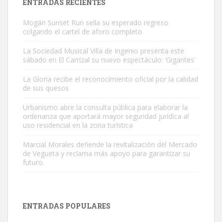
ENTRADAS RECIENTES
Mogán Sunset Run sella su esperado regreso
colgando el cartel de aforo completo
La Sociedad Musical Villa de Ingenio presenta este
sábado en El Carrizal su nuevo espectáculo: ‘Gigantes’
Adopción urgente
La Gloria recibe el reconocimiento oficial por la calidad
Busco adopción responsable para mi perra. Pastor alemán,
de sus quesos
hembra, 4 años. Por motivos personales ...
Urbanismo abre la consulta pública para elaborar la
Leales.org » Gran Canaria
|
6.7.2025
ordenanza que aportará mayor seguridad jurídica al
uso residencial en la zona turística
Marcial Morales defiende la revitalización del Mercado
de Vegueta y reclama más apoyo para garantizar su
futuro.
SHIBA PERDIDO AVDA JOSE MESA Y LOPEZ
PERRO MACHO RAZA SHIBA CON MICROCHIP PERDIDO HOY
ENTRADAS POPULARES
06/07/2025 ZONA MESA Y LOPEZ. ES MUY ASUSTADIZO