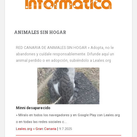
ANIMALES SIN HOGAR
RED CANARIA DE ANIMALES SIN HOGAR » Adopta, no le
abandones y cuídale responsablemente. Difunde aquí un
animal perdido o en adopción, subiéndolo a Leales.org
Siami Perdida
Se llama Siami,es hembra de 4 años,esterilizada con marca de
oreja,cariñosa,mimosa pero miedosa,e...
Leales.org » Gran Canaria
|
9.7.2025