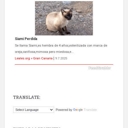
ADOPCIÓN URGENTE GATA TEROR GRAN CANARIA
El ayuntamiento se va a llevar a Los Gatos callejeros de la zona los
próximos días, ella incluida...
Leales.org » Gran Canaria
|
9.7.2025
TRANSLATE:
Gato manso encontrado
Powered by
Translate
Este gato macho ha aparecido en la calle hace menos de un mes,
es muy manso y extremadamente cari...
Leales.org » Gran Canaria
|
9.7.2025