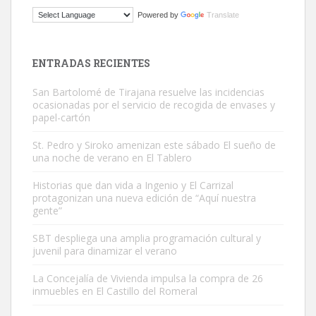
Gato manso encontrado
Powered by
Translate
Este gato macho ha aparecido en la calle hace menos de un mes,
es muy manso y extremadamente cari...
Leales.org » Gran Canaria
|
9.7.2025
ENTRADAS RECIENTES
San Bartolomé de Tirajana resuelve las incidencias
ocasionadas por el servicio de recogida de envases y
papel-cartón
St. Pedro y Siroko amenizan este sábado El sueño de
una noche de verano en El Tablero
Adopción urgente
Busco adopción responsable para mi perra. Pastor alemán,
Historias que dan vida a Ingenio y El Carrizal
protagonizan una nueva edición de “Aquí nuestra
hembra, 4 años. Por motivos personales ...
gente”
Leales.org » Gran Canaria
|
6.7.2025
SBT despliega una amplia programación cultural y
juvenil para dinamizar el verano
La Concejalía de Vivienda impulsa la compra de 26
inmuebles en El Castillo del Romeral