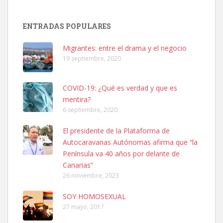
SHIBA PERDIDO AVDA JOSE MESA Y LOPEZ
PERRO MACHO RAZA SHIBA CON MICROCHIP PERDIDO HOY
ENTRADAS POPULARES
06/07/2025 ZONA MESA Y LOPEZ. ES MUY ASUSTADIZO
Leales.org » Gran Canaria
|
6.7.2025
Migrantes: entre el drama y el negocio
19 septiembre, 2020
COVID-19: ¿Qué es verdad y que es
mentira?
6 septiembre, 2020
Ninfa perdida
El presidente de la Plataforma de
El día 5 se los perdió una ninfa papillera, asustada tiene miedo a la
Autocaravanas Autónomas afirma que “la
calle, se perdió por la zon...
Península va 40 años por delante de
Leales.org » Gran Canaria
|
6.7.2025
Canarias”
26 noviembre, 2023
SOY HOMOSEXUAL
27 mayo, 2017