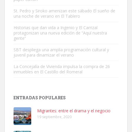
St. Pedro y Siroko amenizan este sábado El sueño de
una noche de verano en El Tablero
Adopción urgente
Busco adopción responsable para mi perra. Pastor alemán,
Historias que dan vida a Ingenio y El Carrizal
protagonizan una nueva edición de “Aquí nuestra
hembra, 4 años. Por motivos personales ...
gente”
Leales.org » Gran Canaria
|
6.7.2025
SBT despliega una amplia programación cultural y
juvenil para dinamizar el verano
La Concejalía de Vivienda impulsa la compra de 26
inmuebles en El Castillo del Romeral
SHIBA PERDIDO AVDA JOSE MESA Y LOPEZ
PERRO MACHO RAZA SHIBA CON MICROCHIP PERDIDO HOY
ENTRADAS POPULARES
06/07/2025 ZONA MESA Y LOPEZ. ES MUY ASUSTADIZO
Leales.org » Gran Canaria
|
6.7.2025
Migrantes: entre el drama y el negocio
19 septiembre, 2020