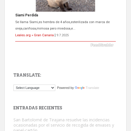
ADOPCIÓN URGENTE GATA TEROR GRAN CANARIA
El ayuntamiento se va a llevar a Los Gatos callejeros de la zona los
próximos días, ella incluida...
Leales.org » Gran Canaria
|
9.7.2025
TRANSLATE:
Gato manso encontrado
Powered by
Translate
Este gato macho ha aparecido en la calle hace menos de un mes,
es muy manso y extremadamente cari...
Leales.org » Gran Canaria
|
9.7.2025
ENTRADAS RECIENTES
San Bartolomé de Tirajana resuelve las incidencias
ocasionadas por el servicio de recogida de envases y
papel-cartón