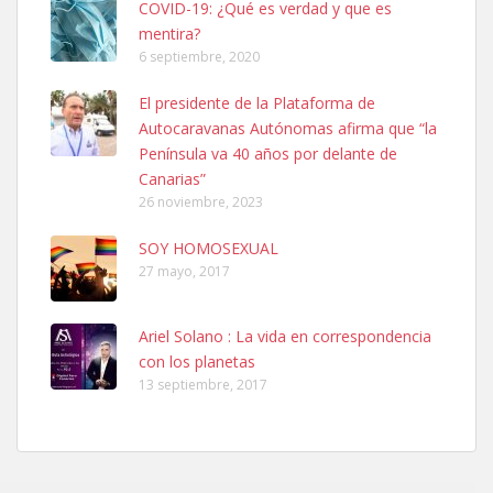
COVID-19: ¿Qué es verdad y que es
mentira?
6 septiembre, 2020
Ninfa perdida
El presidente de la Plataforma de
El día 5 se los perdió una ninfa papillera, asustada tiene miedo a la
Autocaravanas Autónomas afirma que “la
calle, se perdió por la zon...
Península va 40 años por delante de
Leales.org » Gran Canaria
|
6.7.2025
Canarias”
26 noviembre, 2023
SOY HOMOSEXUAL
27 mayo, 2017
Ariel Solano : La vida en correspondencia
Adopcion
con los planetas
Busco casa de acogida para mi perrita ya que por temas de trabajo
13 septiembre, 2017
no la puedo tener. Solo gente r...
Leales.org » Gran Canaria
|
4.7.2025