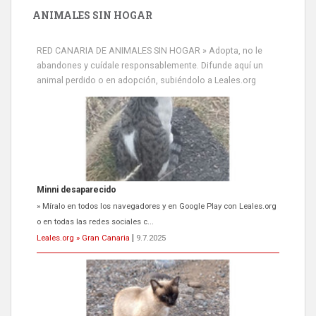
ANIMALES SIN HOGAR
RED CANARIA DE ANIMALES SIN HOGAR » Adopta, no le
abandones y cuídale responsablemente. Difunde aquí un
animal perdido o en adopción, subiéndolo a Leales.org
Siami Perdida
Se llama Siami,es hembra de 4 años,esterilizada con marca de
oreja,cariñosa,mimosa pero miedosa,e...
Leales.org » Gran Canaria
|
9.7.2025