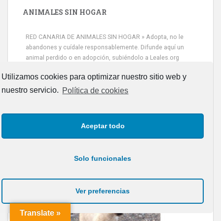
ANIMALES SIN HOGAR
RED CANARIA DE ANIMALES SIN HOGAR » Adopta, no le
abandones y cuídale responsablemente. Difunde aquí un
animal perdido o en adopción, subiéndolo a Leales.org
Utilizamos cookies para optimizar nuestro sitio web y
nuestro servicio.
Política de cookies
Aceptar todo
Siami Perdida
Se llama Siami,es hembra de 4 años,esterilizada con marca de
oreja,cariñosa,mimosa pero miedosa,e...
Solo funcionales
Leales.org » Gran Canaria
|
9.7.2025
Ver preferencias
Translate »