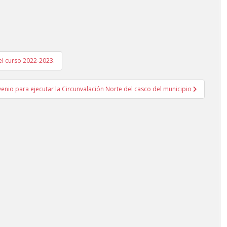
 el curso 2022-2023.
venio para ejecutar la Circunvalación Norte del casco del municipio