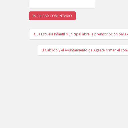
La Escuela Infantil Municipal abre la preinscripción para
Navegación de entradas
El Cabildo y el Ayuntamiento de Agaete firman el con