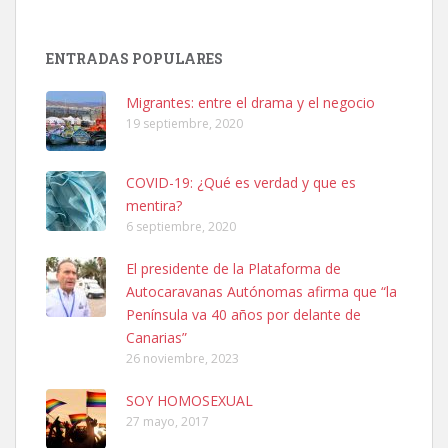
SHIBA PERDIDO AVDA JOSE MESA Y LOPEZ
PERRO MACHO RAZA SHIBA CON MICROCHIP PERDIDO HOY
ENTRADAS POPULARES
06/07/2025 ZONA MESA Y LOPEZ. ES MUY ASUSTADIZO
Leales.org » Gran Canaria
|
6.7.2025
Migrantes: entre el drama y el negocio
19 septiembre, 2020
COVID-19: ¿Qué es verdad y que es
mentira?
6 septiembre, 2020
Ninfa perdida
El presidente de la Plataforma de
El día 5 se los perdió una ninfa papillera, asustada tiene miedo a la
Autocaravanas Autónomas afirma que “la
calle, se perdió por la zon...
Península va 40 años por delante de
Leales.org » Gran Canaria
|
6.7.2025
Canarias”
26 noviembre, 2023
SOY HOMOSEXUAL
27 mayo, 2017