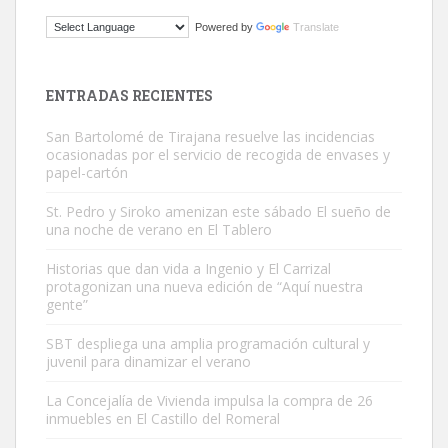
Gato manso encontrado
Powered by
Translate
Este gato macho ha aparecido en la calle hace menos de un mes,
es muy manso y extremadamente cari...
Leales.org » Gran Canaria
|
9.7.2025
ENTRADAS RECIENTES
San Bartolomé de Tirajana resuelve las incidencias
ocasionadas por el servicio de recogida de envases y
papel-cartón
St. Pedro y Siroko amenizan este sábado El sueño de
una noche de verano en El Tablero
Adopción urgente
Busco adopción responsable para mi perra. Pastor alemán,
Historias que dan vida a Ingenio y El Carrizal
protagonizan una nueva edición de “Aquí nuestra
hembra, 4 años. Por motivos personales ...
gente”
Leales.org » Gran Canaria
|
6.7.2025
SBT despliega una amplia programación cultural y
juvenil para dinamizar el verano
La Concejalía de Vivienda impulsa la compra de 26
inmuebles en El Castillo del Romeral