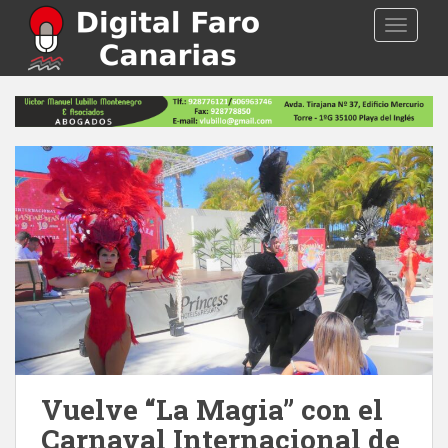
S
TOGGLE
k
i
p
t
o
m
a
i
n
c
o
n
t
e
n
t
Vuelve “La Magia” con el
Carnaval Internacional de