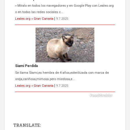
Se llama Siami,es hembra de 4 años,esterilizada con marca de
oreja,cariñosa,mimosa pero miedosa,e...
Leales.org » Gran Canaria
|
9.7.2025
ADOPCIÓN URGENTE GATA TEROR GRAN CANARIA
El ayuntamiento se va a llevar a Los Gatos callejeros de la zona los
próximos días, ella incluida...
Leales.org » Gran Canaria
|
9.7.2025
TRANSLATE: