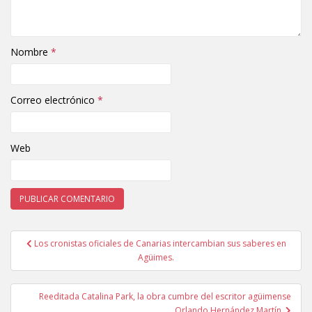
Nombre
*
Correo electrónico
*
Web
Los cronistas oficiales de Canarias intercambian sus saberes en
Navegación de entradas
Agüimes.
Reeditada Catalina Park, la obra cumbre del escritor agüimense
Orlando Hernández Martín.