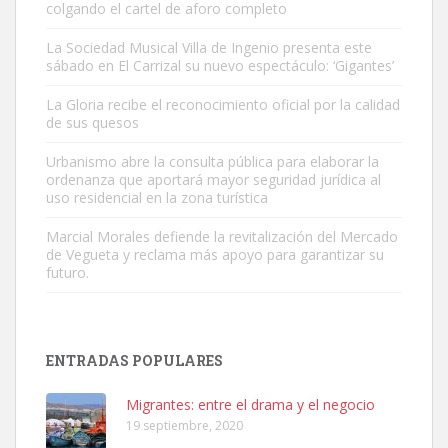
colgando el cartel de aforo completo
La Sociedad Musical Villa de Ingenio presenta este
sábado en El Carrizal su nuevo espectáculo: ‘Gigantes’
Adopción urgente
La Gloria recibe el reconocimiento oficial por la calidad
Busco adopción responsable para mi perra. Pastor alemán,
de sus quesos
hembra, 4 años. Por motivos personales ...
Urbanismo abre la consulta pública para elaborar la
Leales.org » Gran Canaria
|
6.7.2025
ordenanza que aportará mayor seguridad jurídica al
uso residencial en la zona turística
Marcial Morales defiende la revitalización del Mercado
de Vegueta y reclama más apoyo para garantizar su
futuro.
SHIBA PERDIDO AVDA JOSE MESA Y LOPEZ
PERRO MACHO RAZA SHIBA CON MICROCHIP PERDIDO HOY
ENTRADAS POPULARES
06/07/2025 ZONA MESA Y LOPEZ. ES MUY ASUSTADIZO
Leales.org » Gran Canaria
|
6.7.2025
Migrantes: entre el drama y el negocio
19 septiembre, 2020