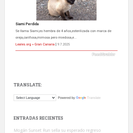
ADOPCIÓN URGENTE GATA TEROR GRAN CANARIA
El ayuntamiento se va a llevar a Los Gatos callejeros de la zona los
próximos días, ella incluida...
Leales.org » Gran Canaria
|
9.7.2025
TRANSLATE:
Gato manso encontrado
Powered by
Translate
Este gato macho ha aparecido en la calle hace menos de un mes,
es muy manso y extremadamente cari...
Leales.org » Gran Canaria
|
9.7.2025
ENTRADAS RECIENTES
Mogán Sunset Run sella su esperado regreso