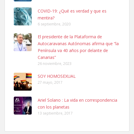
COVID-19: ¿Qué es verdad y que es
mentira?
6 septiembre, 2020
Ninfa perdida
El presidente de la Plataforma de
El día 5 se los perdió una ninfa papillera, asustada tiene miedo a la
Autocaravanas Autónomas afirma que “la
calle, se perdió por la zon...
Península va 40 años por delante de
Leales.org » Gran Canaria
|
6.7.2025
Canarias”
26 noviembre, 2023
SOY HOMOSEXUAL
27 mayo, 2017
Ariel Solano : La vida en correspondencia
Adopcion
con los planetas
Busco casa de acogida para mi perrita ya que por temas de trabajo
13 septiembre, 2017
no la puedo tener. Solo gente r...
Leales.org » Gran Canaria
|
4.7.2025