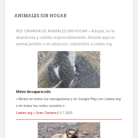
ANIMALES SIN HOGAR
RED CANARIA DE ANIMALES SIN HOGAR » Adopta, no le
abandones y cuídale responsablemente. Difunde aquí un
animal perdido o en adopción, subiéndolo a Leales.org
Siami Perdida
Se llama Siami,es hembra de 4 años,esterilizada con marca de
oreja,cariñosa,mimosa pero miedosa,e...
Leales.org » Gran Canaria
|
9.7.2025