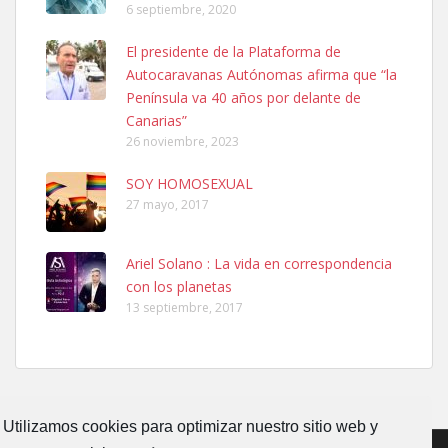
6 septiembre, 2020
SHIBA PERDIDO AVDA JOSE MESA Y LOPEZ
El presidente de la Plataforma de
PERRO MACHO RAZA SHIBA CON MICROCHIP PERDIDO HOY
Autocaravanas Autónomas afirma que “la
06/07/2025 ZONA MESA Y LOPEZ. ES MUY ASUSTADIZO
Península va 40 años por delante de
Leales.org » Gran Canaria
|
6.7.2025
Canarias”
26 noviembre, 2023
SOY HOMOSEXUAL
27 mayo, 2017
Ariel Solano : La vida en correspondencia
Ninfa perdida
con los planetas
El día 5 se los perdió una ninfa papillera, asustada tiene miedo a la
13 septiembre, 2017
calle, se perdió por la zon...
Leales.org » Gran Canaria
|
6.7.2025
Utilizamos cookies para optimizar nuestro sitio web y