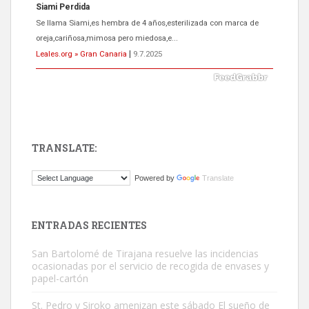
Siami Perdida
Se llama Siami,es hembra de 4 años,esterilizada con marca de
oreja,cariñosa,mimosa pero miedosa,e...
Leales.org » Gran Canaria
|
9.7.2025
TRANSLATE:
ADOPCIÓN URGENTE GATA TEROR GRAN CANARIA
Powered by
Translate
El ayuntamiento se va a llevar a Los Gatos callejeros de la zona los
próximos días, ella incluida...
Leales.org » Gran Canaria
|
9.7.2025
ENTRADAS RECIENTES
San Bartolomé de Tirajana resuelve las incidencias
ocasionadas por el servicio de recogida de envases y
papel-cartón
St. Pedro y Siroko amenizan este sábado El sueño de