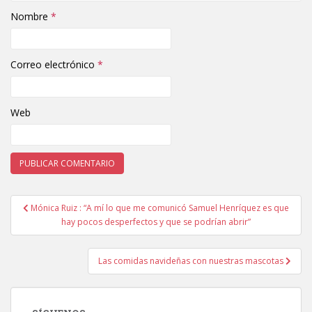
Nombre
*
Correo electrónico
*
Web
Mónica Ruiz : “A mí lo que me comunicó Samuel Henríquez es que
Navegación de entradas
hay pocos desperfectos y que se podrían abrir”
Las comidas navideñas con nuestras mascotas