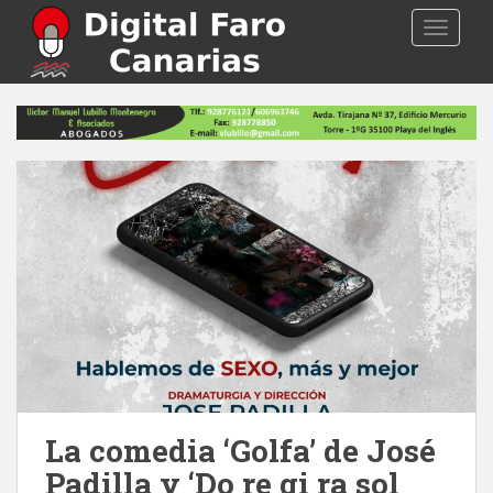
S
TOGGLE
k
i
p
t
o
m
a
i
n
c
o
n
t
e
n
t
La comedia ‘Golfa’ de José
Padilla y ‘Do re gi ra sol