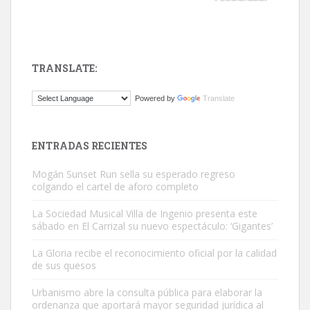
TRANSLATE:
ADOPCIÓN URGENTE GATA TEROR GRAN CANARIA
Powered by
Translate
El ayuntamiento se va a llevar a Los Gatos callejeros de la zona los
próximos días, ella incluida...
Leales.org » Gran Canaria
|
9.7.2025
ENTRADAS RECIENTES
Mogán Sunset Run sella su esperado regreso
colgando el cartel de aforo completo
La Sociedad Musical Villa de Ingenio presenta este
sábado en El Carrizal su nuevo espectáculo: ‘Gigantes’
Gato manso encontrado
La Gloria recibe el reconocimiento oficial por la calidad
Este gato macho ha aparecido en la calle hace menos de un mes,
de sus quesos
es muy manso y extremadamente cari...
Urbanismo abre la consulta pública para elaborar la
Leales.org » Gran Canaria
|
9.7.2025
ordenanza que aportará mayor seguridad jurídica al