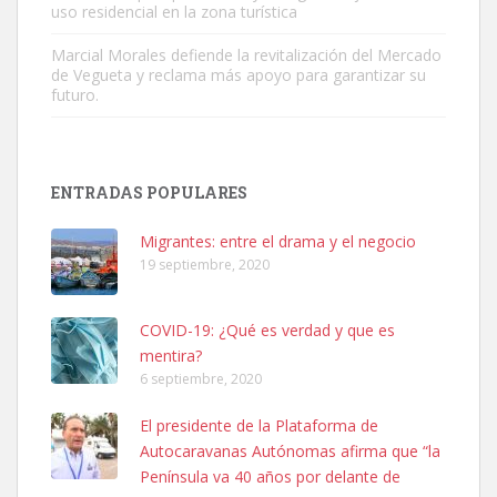
uso residencial en la zona turística
Marcial Morales defiende la revitalización del Mercado
de Vegueta y reclama más apoyo para garantizar su
futuro.
Adopción urgente
Busco adopción responsable para mi perra. Pastor alemán,
ENTRADAS POPULARES
hembra, 4 años. Por motivos personales ...
Leales.org » Gran Canaria
|
6.7.2025
Migrantes: entre el drama y el negocio
19 septiembre, 2020
COVID-19: ¿Qué es verdad y que es
mentira?
6 septiembre, 2020
SHIBA PERDIDO AVDA JOSE MESA Y LOPEZ
El presidente de la Plataforma de
PERRO MACHO RAZA SHIBA CON MICROCHIP PERDIDO HOY
Autocaravanas Autónomas afirma que “la
06/07/2025 ZONA MESA Y LOPEZ. ES MUY ASUSTADIZO
Península va 40 años por delante de
Leales.org » Gran Canaria
|
6.7.2025