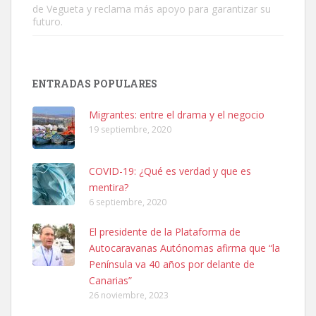
de Vegueta y reclama más apoyo para garantizar su
futuro.
SHIBA PERDIDO AVDA JOSE MESA Y LOPEZ
PERRO MACHO RAZA SHIBA CON MICROCHIP PERDIDO HOY
ENTRADAS POPULARES
06/07/2025 ZONA MESA Y LOPEZ. ES MUY ASUSTADIZO
Leales.org » Gran Canaria
|
6.7.2025
Migrantes: entre el drama y el negocio
19 septiembre, 2020
COVID-19: ¿Qué es verdad y que es
mentira?
6 septiembre, 2020
Ninfa perdida
El presidente de la Plataforma de
El día 5 se los perdió una ninfa papillera, asustada tiene miedo a la
Autocaravanas Autónomas afirma que “la
calle, se perdió por la zon...
Península va 40 años por delante de
Leales.org » Gran Canaria
|
6.7.2025
Canarias”
26 noviembre, 2023