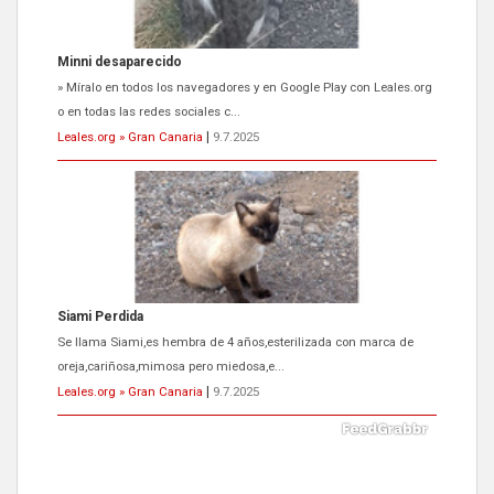
Siami Perdida
Se llama Siami,es hembra de 4 años,esterilizada con marca de
oreja,cariñosa,mimosa pero miedosa,e...
Leales.org » Gran Canaria
|
9.7.2025
ADOPCIÓN URGENTE GATA TEROR GRAN CANARIA
El ayuntamiento se va a llevar a Los Gatos callejeros de la zona los
próximos días, ella incluida...
Leales.org » Gran Canaria
|
9.7.2025