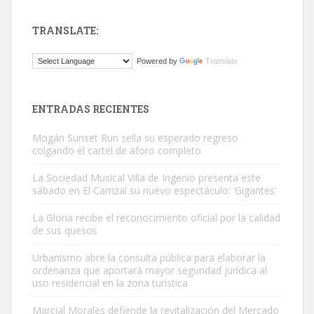
TRANSLATE:
Gato manso encontrado
Powered by
Translate
Este gato macho ha aparecido en la calle hace menos de un mes,
es muy manso y extremadamente cari...
Leales.org » Gran Canaria
|
9.7.2025
ENTRADAS RECIENTES
Mogán Sunset Run sella su esperado regreso
colgando el cartel de aforo completo
La Sociedad Musical Villa de Ingenio presenta este
sábado en El Carrizal su nuevo espectáculo: ‘Gigantes’
Adopción urgente
La Gloria recibe el reconocimiento oficial por la calidad
Busco adopción responsable para mi perra. Pastor alemán,
de sus quesos
hembra, 4 años. Por motivos personales ...
Urbanismo abre la consulta pública para elaborar la
Leales.org » Gran Canaria
|
6.7.2025
ordenanza que aportará mayor seguridad jurídica al
uso residencial en la zona turística
Marcial Morales defiende la revitalización del Mercado