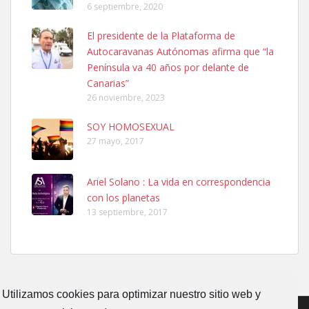
6 septiembre, 2020
Ninfa perdida
El presidente de la Plataforma de
El día 5 se los perdió una ninfa papillera, asustada tiene miedo a la
Autocaravanas Autónomas afirma que “la
calle, se perdió por la zon...
Península va 40 años por delante de
Leales.org » Gran Canaria
|
6.7.2025
Canarias”
26 noviembre, 2023
SOY HOMOSEXUAL
27 mayo, 2017
Ariel Solano : La vida en correspondencia
Adopcion
con los planetas
Busco casa de acogida para mi perrita ya que por temas de trabajo
13 septiembre, 2017
no la puedo tener. Solo gente r...
Leales.org » Gran Canaria
|
4.7.2025
Utilizamos cookies para optimizar nuestro sitio web y