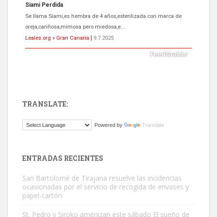
ADOPCIÓN URGENTE GATA TEROR GRAN CANARIA
El ayuntamiento se va a llevar a Los Gatos callejeros de la zona los
próximos días, ella incluida...
Leales.org » Gran Canaria
|
9.7.2025
TRANSLATE:
Gato manso encontrado
Powered by
Translate
Este gato macho ha aparecido en la calle hace menos de un mes,
es muy manso y extremadamente cari...
Leales.org » Gran Canaria
|
9.7.2025
ENTRADAS RECIENTES
San Bartolomé de Tirajana resuelve las incidencias
ocasionadas por el servicio de recogida de envases y
papel-cartón
St. Pedro y Siroko amenizan este sábado El sueño de