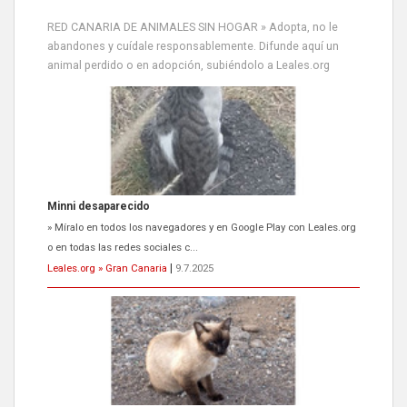
RED CANARIA DE ANIMALES SIN HOGAR » Adopta, no le
abandones y cuídale responsablemente. Difunde aquí un
animal perdido o en adopción, subiéndolo a Leales.org
Siami Perdida
Se llama Siami,es hembra de 4 años,esterilizada con marca de
oreja,cariñosa,mimosa pero miedosa,e...
Leales.org » Gran Canaria
|
9.7.2025