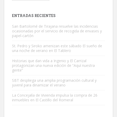
hembra, 4 años. Por motivos personales ...
Leales.org » Gran Canaria
|
6.7.2025
ENTRADAS RECIENTES
San Bartolomé de Tirajana resuelve las incidencias
ocasionadas por el servicio de recogida de envases y
papel-cartón
St. Pedro y Siroko amenizan este sábado El sueño de
una noche de verano en El Tablero
SHIBA PERDIDO AVDA JOSE MESA Y LOPEZ
PERRO MACHO RAZA SHIBA CON MICROCHIP PERDIDO HOY
Historias que dan vida a Ingenio y El Carrizal
protagonizan una nueva edición de “Aquí nuestra
06/07/2025 ZONA MESA Y LOPEZ. ES MUY ASUSTADIZO
gente”
Leales.org » Gran Canaria
|
6.7.2025
SBT despliega una amplia programación cultural y
juvenil para dinamizar el verano
La Concejalía de Vivienda impulsa la compra de 26
inmuebles en El Castillo del Romeral
Ninfa perdida