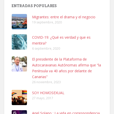
El día 5 se los perdió una ninfa papillera, asustada tiene miedo a la
ENTRADAS POPULARES
calle, se perdió por la zon...
Leales.org » Gran Canaria
|
6.7.2025
Migrantes: entre el drama y el negocio
19 septiembre, 2020
COVID-19: ¿Qué es verdad y que es
mentira?
6 septiembre, 2020
Adopcion
El presidente de la Plataforma de
Busco casa de acogida para mi perrita ya que por temas de trabajo
Autocaravanas Autónomas afirma que “la
no la puedo tener. Solo gente r...
Península va 40 años por delante de
Leales.org » Gran Canaria
|
4.7.2025
Canarias”
26 noviembre, 2023
SOY HOMOSEXUAL
27 mayo, 2017
Ariel Solano : La vida en correspondencia