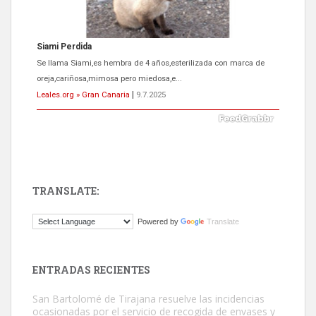
ADOPCIÓN URGENTE GATA TEROR GRAN CANARIA
El ayuntamiento se va a llevar a Los Gatos callejeros de la zona los
próximos días, ella incluida...
Leales.org » Gran Canaria
|
9.7.2025
TRANSLATE:
Gato manso encontrado
Powered by
Translate
Este gato macho ha aparecido en la calle hace menos de un mes,
es muy manso y extremadamente cari...
Leales.org » Gran Canaria
|
9.7.2025
ENTRADAS RECIENTES
San Bartolomé de Tirajana resuelve las incidencias
ocasionadas por el servicio de recogida de envases y