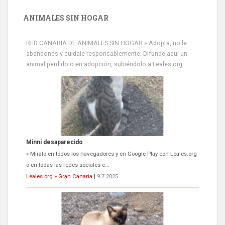
ANIMALES SIN HOGAR
Minni desaparecido
» Míralo en todos los navegadores y en Google Play con Leales.org
RED CANARIA DE ANIMALES SIN HOGAR » Adopta, no le
o en todas las redes sociales c...
abandones y cuídale responsablemente. Difunde aquí un
Leales.org » Gran Canaria
|
9.7.2025
animal perdido o en adopción, subiéndolo a Leales.org
Siami Perdida
Se llama Siami,es hembra de 4 años,esterilizada con marca de
oreja,cariñosa,mimosa pero miedosa,e...
Leales.org » Gran Canaria
|
9.7.2025