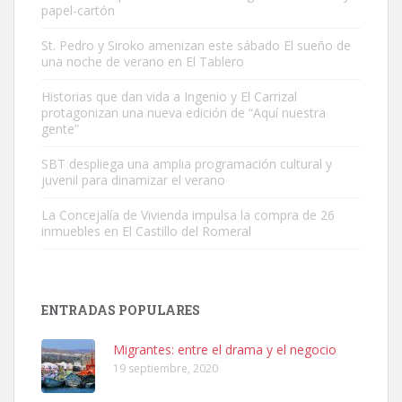
papel-cartón
St. Pedro y Siroko amenizan este sábado El sueño de
una noche de verano en El Tablero
Adopción urgente
Historias que dan vida a Ingenio y El Carrizal
Busco adopción responsable para mi perra. Pastor alemán,
protagonizan una nueva edición de “Aquí nuestra
hembra, 4 años. Por motivos personales ...
gente”
Leales.org » Gran Canaria
|
6.7.2025
SBT despliega una amplia programación cultural y
juvenil para dinamizar el verano
La Concejalía de Vivienda impulsa la compra de 26
inmuebles en El Castillo del Romeral
SHIBA PERDIDO AVDA JOSE MESA Y LOPEZ
PERRO MACHO RAZA SHIBA CON MICROCHIP PERDIDO HOY
ENTRADAS POPULARES
06/07/2025 ZONA MESA Y LOPEZ. ES MUY ASUSTADIZO
Leales.org » Gran Canaria
|
6.7.2025
Migrantes: entre el drama y el negocio
19 septiembre, 2020