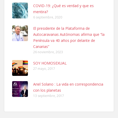
COVID-19: ¿Qué es verdad y que es
mentira?
6 septiembre, 2020
Ninfa perdida
El presidente de la Plataforma de
El día 5 se los perdió una ninfa papillera, asustada tiene miedo a la
Autocaravanas Autónomas afirma que “la
calle, se perdió por la zon...
Península va 40 años por delante de
Leales.org » Gran Canaria
|
6.7.2025
Canarias”
26 noviembre, 2023
SOY HOMOSEXUAL
27 mayo, 2017
Ariel Solano : La vida en correspondencia
Adopcion
con los planetas
Busco casa de acogida para mi perrita ya que por temas de trabajo
13 septiembre, 2017
no la puedo tener. Solo gente r...
Leales.org » Gran Canaria
|
4.7.2025