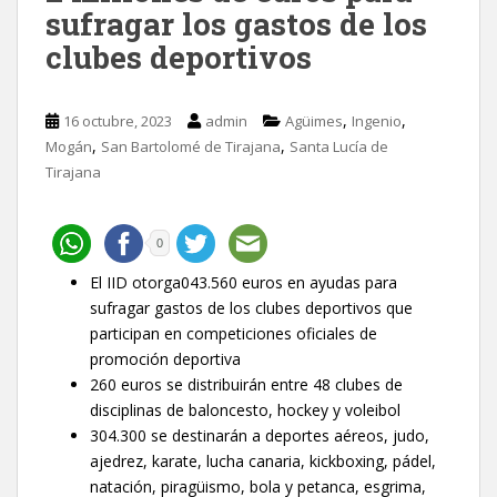
sufragar los gastos de los
clubes deportivos
,
,
16 octubre, 2023
admin
Agüimes
Ingenio
,
,
Mogán
San Bartolomé de Tirajana
Santa Lucía de
Tirajana
0
El IID otorga043.560 euros en ayudas para
sufragar gastos de los clubes deportivos que
participan en competiciones oficiales de
promoción deportiva
260 euros se distribuirán entre 48 clubes de
disciplinas de baloncesto, hockey y voleibol
304.300 se destinarán a deportes aéreos, judo,
ajedrez, karate, lucha canaria, kickboxing, pádel,
natación, piragüismo, bola y petanca, esgrima,