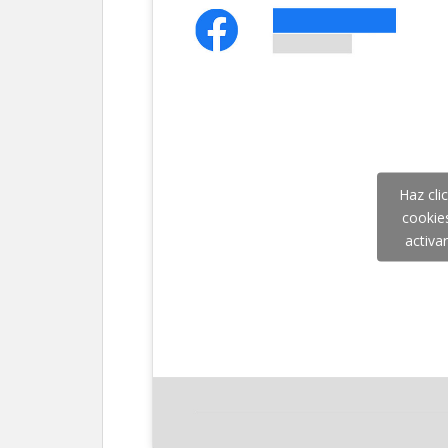
Haz cli
cookie
activa