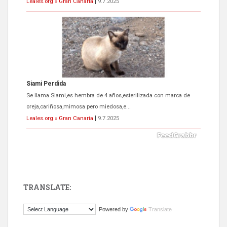
Leales.org » Gran Canaria
|
9.7.2025
ADOPCIÓN URGENTE GATA TEROR GRAN CANARIA
El ayuntamiento se va a llevar a Los Gatos callejeros de la zona los
próximos días, ella incluida...
Leales.org » Gran Canaria
|
9.7.2025
TRANSLATE:
Gato manso encontrado
Powered by
Translate
Este gato macho ha aparecido en la calle hace menos de un mes,