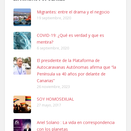
PERRO MACHO RAZA SHIBA CON MICROCHIP PERDIDO HOY
06/07/2025 ZONA MESA Y LOPEZ. ES MUY ASUSTADIZO
Migrantes: entre el drama y el negocio
Leales.org » Gran Canaria
|
6.7.2025
19 septiembre, 2020
COVID-19: ¿Qué es verdad y que es
mentira?
6 septiembre, 2020
El presidente de la Plataforma de
Ninfa perdida
Autocaravanas Autónomas afirma que “la
El día 5 se los perdió una ninfa papillera, asustada tiene miedo a la
Península va 40 años por delante de
calle, se perdió por la zon...
Canarias”
Leales.org » Gran Canaria
|
6.7.2025
26 noviembre, 2023
SOY HOMOSEXUAL
27 mayo, 2017
Ariel Solano : La vida en correspondencia
con los planetas
Adopcion