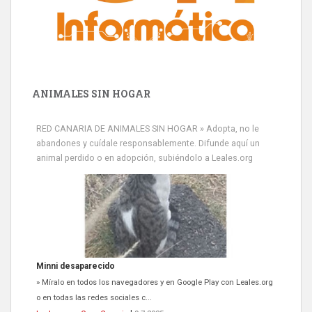
ANIMALES SIN HOGAR
Minni desaparecido
RED CANARIA DE ANIMALES SIN HOGAR » Adopta, no le
» Míralo en todos los navegadores y en Google Play con Leales.org
abandones y cuídale responsablemente. Difunde aquí un
o en todas las redes sociales c...
animal perdido o en adopción, subiéndolo a Leales.org
Leales.org » Gran Canaria
|
9.7.2025
Siami Perdida
Se llama Siami,es hembra de 4 años,esterilizada con marca de
oreja,cariñosa,mimosa pero miedosa,e...