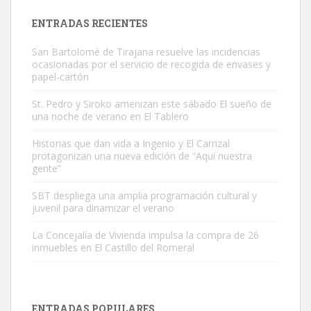
es muy manso y extremadamente cari...
ENTRADAS RECIENTES
Leales.org » Gran Canaria
|
9.7.2025
San Bartolomé de Tirajana resuelve las incidencias
ocasionadas por el servicio de recogida de envases y
papel-cartón
St. Pedro y Siroko amenizan este sábado El sueño de
una noche de verano en El Tablero
Adopción urgente
Historias que dan vida a Ingenio y El Carrizal
Busco adopción responsable para mi perra. Pastor alemán,
protagonizan una nueva edición de “Aquí nuestra
gente”
hembra, 4 años. Por motivos personales ...
Leales.org » Gran Canaria
|
6.7.2025
SBT despliega una amplia programación cultural y
juvenil para dinamizar el verano
La Concejalía de Vivienda impulsa la compra de 26
inmuebles en El Castillo del Romeral
SHIBA PERDIDO AVDA JOSE MESA Y LOPEZ
ENTRADAS POPULARES