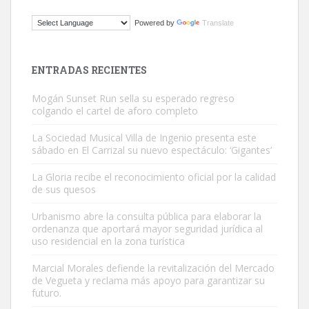
Gato manso encontrado
Powered by
Translate
Este gato macho ha aparecido en la calle hace menos de un mes,
es muy manso y extremadamente cari...
Leales.org » Gran Canaria
|
9.7.2025
ENTRADAS RECIENTES
Mogán Sunset Run sella su esperado regreso
colgando el cartel de aforo completo
La Sociedad Musical Villa de Ingenio presenta este
sábado en El Carrizal su nuevo espectáculo: ‘Gigantes’
Adopción urgente
La Gloria recibe el reconocimiento oficial por la calidad
Busco adopción responsable para mi perra. Pastor alemán,
de sus quesos
hembra, 4 años. Por motivos personales ...
Urbanismo abre la consulta pública para elaborar la
Leales.org » Gran Canaria
|
6.7.2025
ordenanza que aportará mayor seguridad jurídica al
uso residencial en la zona turística
Marcial Morales defiende la revitalización del Mercado
de Vegueta y reclama más apoyo para garantizar su
futuro.