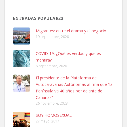
SHIBA PERDIDO AVDA JOSE MESA Y LOPEZ
PERRO MACHO RAZA SHIBA CON MICROCHIP PERDIDO HOY
ENTRADAS POPULARES
06/07/2025 ZONA MESA Y LOPEZ. ES MUY ASUSTADIZO
Leales.org » Gran Canaria
|
6.7.2025
Migrantes: entre el drama y el negocio
19 septiembre, 2020
COVID-19: ¿Qué es verdad y que es
mentira?
6 septiembre, 2020
Ninfa perdida
El presidente de la Plataforma de
El día 5 se los perdió una ninfa papillera, asustada tiene miedo a la
Autocaravanas Autónomas afirma que “la
calle, se perdió por la zon...
Península va 40 años por delante de
Leales.org » Gran Canaria
|
6.7.2025
Canarias”
26 noviembre, 2023
SOY HOMOSEXUAL
27 mayo, 2017