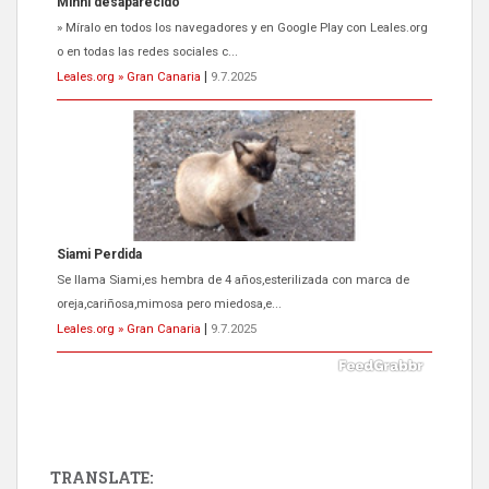
Siami Perdida
Se llama Siami,es hembra de 4 años,esterilizada con marca de
oreja,cariñosa,mimosa pero miedosa,e...
Leales.org » Gran Canaria
|
9.7.2025
ADOPCIÓN URGENTE GATA TEROR GRAN CANARIA
El ayuntamiento se va a llevar a Los Gatos callejeros de la zona los
próximos días, ella incluida...
Leales.org » Gran Canaria
|
9.7.2025
TRANSLATE: