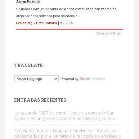
ADOPCIÓN URGENTE GATA TEROR GRAN CANARIA
El ayuntamiento se va a llevar a Los Gatos callejeros de la zona los
próximos días, ella incluida...
Leales.org » Gran Canaria
|
9.7.2025
TRANSLATE:
Gato manso encontrado
Powered by
Translate
Este gato macho ha aparecido en la calle hace menos de un mes,
es muy manso y extremadamente cari...
Leales.org » Gran Canaria
|
9.7.2025
ENTRADAS RECIENTES
La pasarela “SBT es moda” vuelve a convertir San
Agustín en un gran escaparate de talento y cultura.
San Bartolomé de Tirajana resuelve las incidencias
ocasionadas por el servicio de recogida de envases y