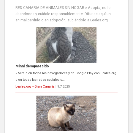
RED CANARIA DE ANIMALES SIN HOGAR » Adopta, no le
abandones y cuídale responsablemente. Difunde aquí un
animal perdido o en adopción, subiéndolo a Leales.org
Siami Perdida
Se llama Siami,es hembra de 4 años,esterilizada con marca de
oreja,cariñosa,mimosa pero miedosa,e...
Leales.org » Gran Canaria
|
9.7.2025