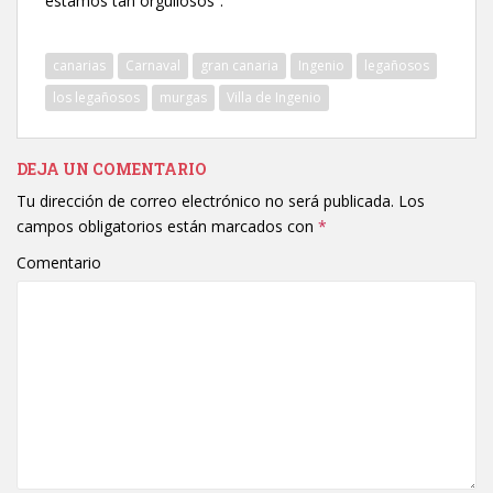
estamos tan orgullosos”.
canarias
Carnaval
gran canaria
Ingenio
legañosos
los legañosos
murgas
Villa de Ingenio
DEJA UN COMENTARIO
Tu dirección de correo electrónico no será publicada.
Los
campos obligatorios están marcados con
*
Comentario