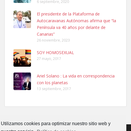
6 septiembre, 2020
Ninfa perdida
El presidente de la Plataforma de
El día 5 se los perdió una ninfa papillera, asustada tiene miedo a la
Autocaravanas Autónomas afirma que “la
calle, se perdió por la zon...
Península va 40 años por delante de
Leales.org » Gran Canaria
|
6.7.2025
Canarias”
26 noviembre, 2023
SOY HOMOSEXUAL
27 mayo, 2017
Ariel Solano : La vida en correspondencia
Adopcion
con los planetas
Busco casa de acogida para mi perrita ya que por temas de trabajo
13 septiembre, 2017
no la puedo tener. Solo gente r...
Leales.org » Gran Canaria
|
4.7.2025
Utilizamos cookies para optimizar nuestro sitio web y